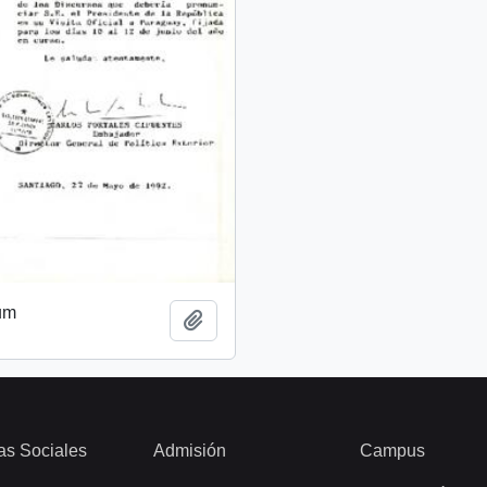
um
Añadir al portapapeles
as Sociales
Admisión
Campus