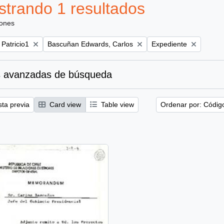
trando 1 resultados
iones
Remove filter:
Remove filter:
 Patricio1
Bascuñan Edwards, Carlos
Expediente
 avanzadas de búsqueda
sta previa
Card view
Table view
Ordenar por: Códig