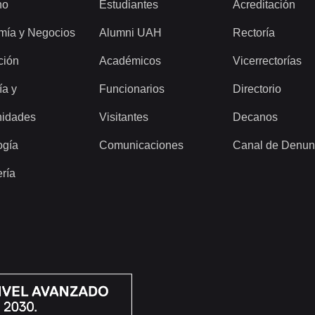
ho
Estudiantes
Acreditación
mía y Negocios
Alumni UAH
Rectoría
ción
Académicos
Vicerrectorías
ía y
Funcionarios
Directorio
idades
Visitantes
Decanos
ogía
Comunicaciones
Canal de Denun
ería