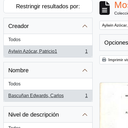
Mos
Restringir resultados por:
Colecc
Remove filter:
Creador
Aylwin Azócar,
Todos
Opciones
Aylwin Azócar, Patricio1
1
, 1 resultados
Imprimir vi
Nombre
Todos
Bascuñan Edwards, Carlos
1
, 1 resultados
Nivel de descripción