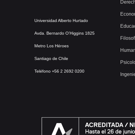
Derec
Econo
Universidad Alberto Hurtado
Educa
Avda. Bernardo O’Higgins 1825
Filosof
Metro Los Héroes
Human
Santiago de Chile
Psicol
Teléfono +56 2 2692 0200
Ingeni