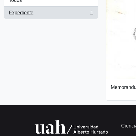
Todos
Expediente
1
, 1 resultados
Memorand
Cienci