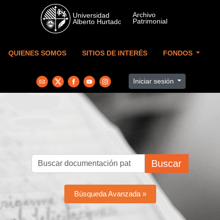
Skip to main content
QUIENES SOMOS
SITIOS DE INTERÉS
FONDOS
Iniciar sesión
Buscar
Búsqueda Avanzada »