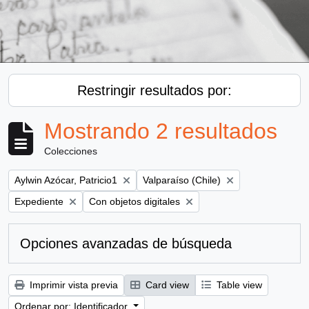
Restringir resultados por:
Mostrando 2 resultados
Colecciones
Remove filter:
Remove filter:
Aylwin Azócar, Patricio1
Valparaíso (Chile)
Remove filter:
Remove filter:
Expediente
Con objetos digitales
Opciones avanzadas de búsqueda
Imprimir vista previa
Card view
Table view
Ordenar por: Identificador