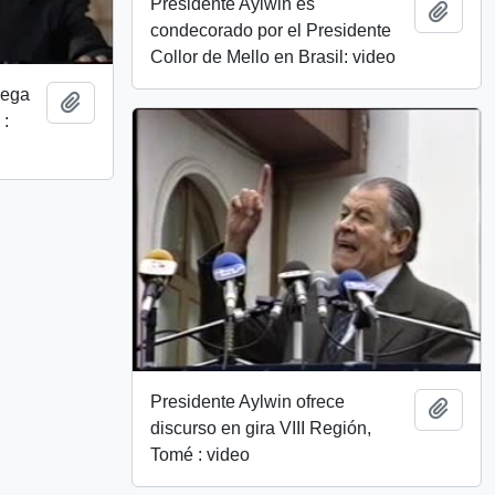
Presidente Aylwin es
Add t
condecorado por el Presidente
Collor de Mello en Brasil: video
rega
Add to clipboard
 :
Presidente Aylwin ofrece
Add t
discurso en gira VIII Región,
Tomé : video