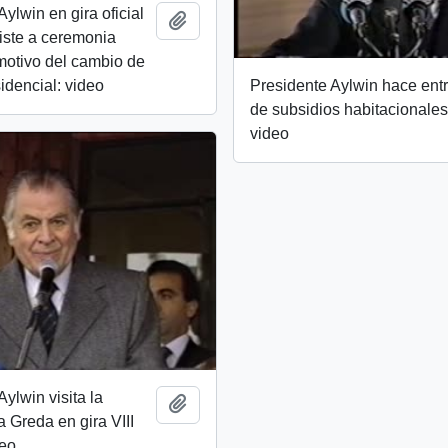
ylwin en gira oficial
Add to clipboard
iste a ceremonia
 motivo del cambio de
dencial: video
Presidente Aylwin hace ent
de subsidios habitacionales
video
ylwin visita la
Add to clipboard
a Greda en gira VIII
deo