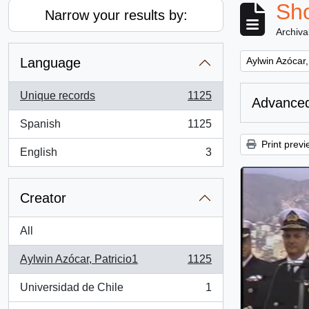
Sho
Narrow your results by:
Archiva
Remove filter:
Language
Aylwin Azócar,
Unique records
1125
Advanced
, 1125 results
Spanish
1125
, 1125 results
Print previ
English
3
, 3 results
Creator
All
Aylwin Azócar, Patricio1
1125
, 1125 results
Universidad de Chile
1
, 1 results