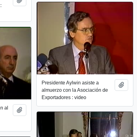
:
Presidente Aylwin asiste a
Add t
almuerzo con la Asociación de
Exportadores : video
n al
Add to clipboard