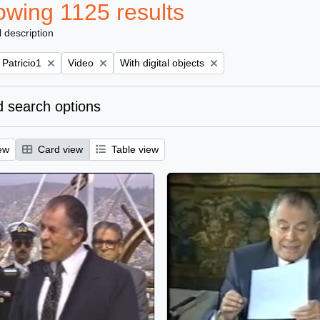
wing 1125 results
l description
Remove filter:
Remove filter:
 Patricio1
Video
With digital objects
 search options
ew
Card view
Table view