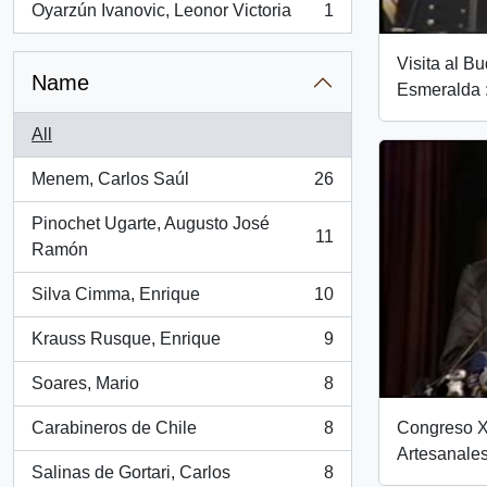
Oyarzún Ivanovic, Leonor Victoria
1
, 1 results
Visita al B
Name
Esmeralda :
All
Menem, Carlos Saúl
26
, 26 results
Pinochet Ugarte, Augusto José
11
, 11 results
Ramón
Silva Cimma, Enrique
10
, 10 results
Krauss Rusque, Enrique
9
, 9 results
Soares, Mario
8
, 8 results
Carabineros de Chile
8
Congreso X
, 8 results
Artesanales
Salinas de Gortari, Carlos
8
, 8 results