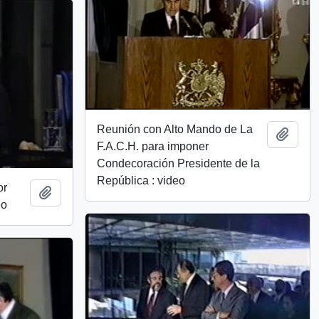
Reunión con Alto Mando de La
Add t
F.A.C.H. para imponer
Condecoración Presidente de la
República : video
or
Add to clipboard
eo