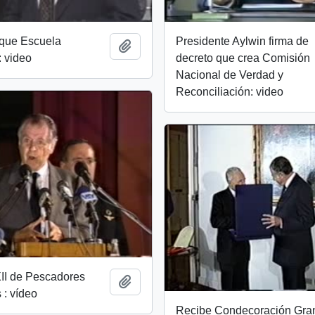
uque Escuela
Presidente Aylwin firma de
Add to clipboard
 video
decreto que crea Comisión
Nacional de Verdad y
Reconciliación: video
II de Pescadores
Add to clipboard
 : vídeo
Recibe Condecoración Gra