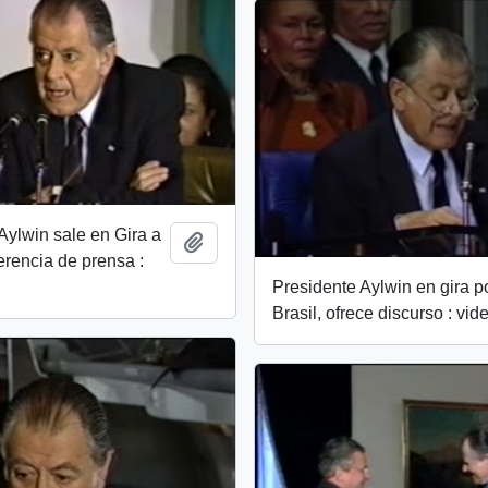
Aylwin sale en Gira a
Add to clipboard
ferencia de prensa :
Presidente Aylwin en gira p
Brasil, ofrece discurso : vid