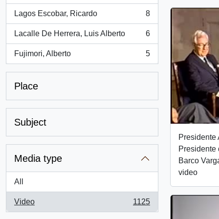
Lagos Escobar, Ricardo
8
, 8 results
Lacalle De Herrera, Luis Alberto
6
, 6 results
Fujimori, Alberto
5
, 5 results
Place
Subject
Presidente 
Presidente 
Media type
Barco Varg
video
All
Video
1125
, 1125 results