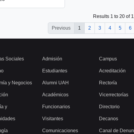
Results 1 to 20 of 
Previous
1
2
3
4
5
6
as Sociales
Admisión
Campus
ho
Estudiantes
Acreditación
mía y Negocios
Alumni UAH
Rectoría
ción
Académicos
Vicerrectorías
ía y
Funcionarios
Directorio
idades
Visitantes
Decanos
ogía
Comunicaciones
Canal de Denun