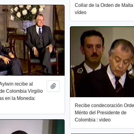
Collar de la Orden de Malta 
vídeo
Aylwin recibe al
Add to clipboard
de Colombia Virgilio
as en la Moneda:
Recibe condecoración Orde
Mérito del Presidente de
Colombia : video