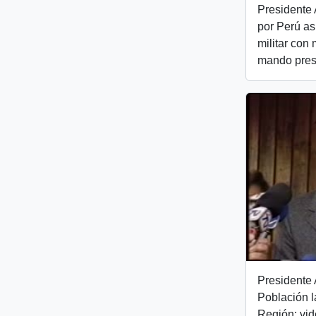
Presidente A
por Perú as
militar con
mando presi
Presidente A
Población l
Región: vi