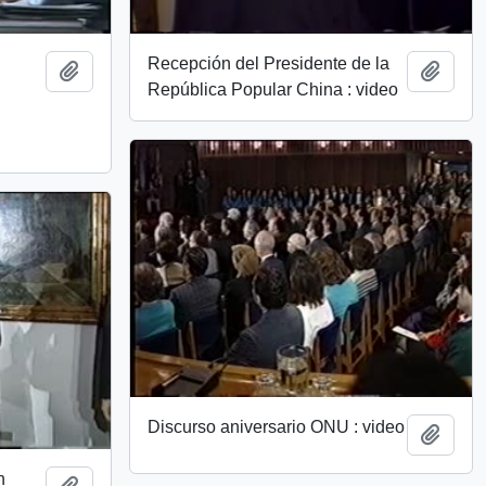
Recepción del Presidente de la
Add to clipboard
Add t
República Popular China : video
Discurso aniversario ONU : video
Add t
n
Add to clipboard