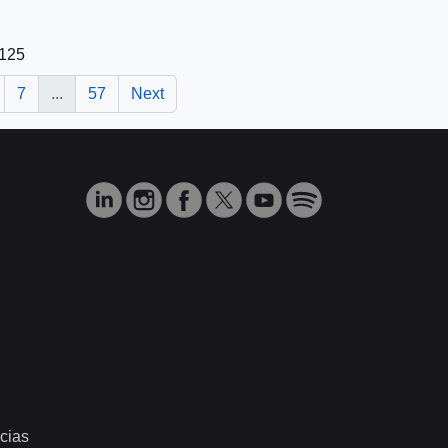
1125
7
...
57
Next
cias