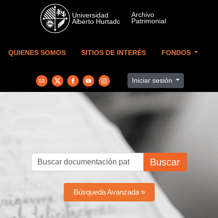
Skip to main content
QUIENES SOMOS
SITIOS DE INTERÉS
FONDOS
Iniciar sesión
Buscar
Búsqueda Avanzada »