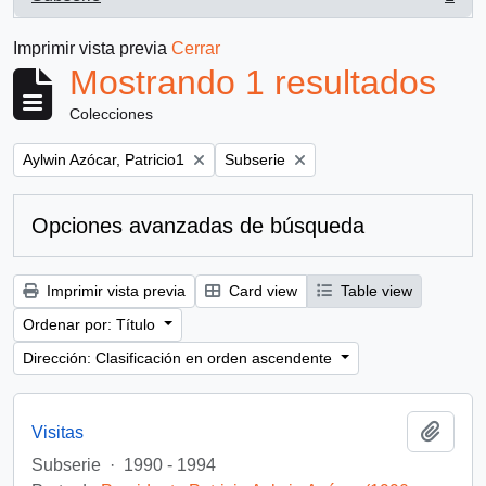
, 1 resultados
Imprimir vista previa
Cerrar
Mostrando 1 resultados
Colecciones
Remove filter:
Remove filter:
Aylwin Azócar, Patricio1
Subserie
Opciones avanzadas de búsqueda
Imprimir vista previa
Card view
Table view
Ordenar por: Título
Dirección: Clasificación en orden ascendente
Añadi
Visitas
Subserie
·
1990 - 1994