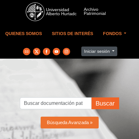
Skip to main content
QUIENES SOMOS
SITIOS DE INTERÉS
FONDOS
Iniciar sesión
Buscar
Búsqueda Avanzada »