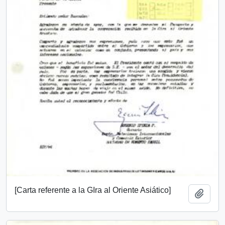
[Carta referente a la GIra al Oriente Asiático]
Añadi