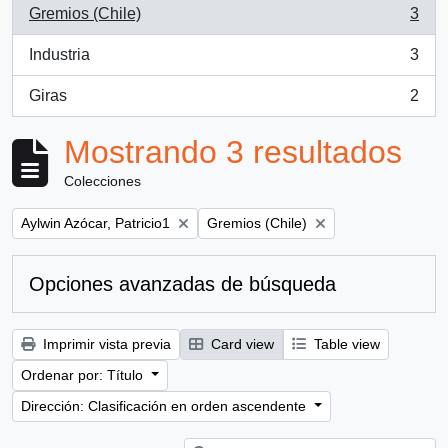
Gremios (Chile)
3
, 3 resultados
Industria
3
, 3 resultados
Giras
2
, 2 resultados
Mostrando 3 resultados
Colecciones
Remove filter:
Remove filter:
Aylwin Azócar, Patricio1
Gremios (Chile)
Opciones avanzadas de búsqueda
Imprimir vista previa
Card view
Table view
Ordenar por: Título
Dirección: Clasificación en orden ascendente