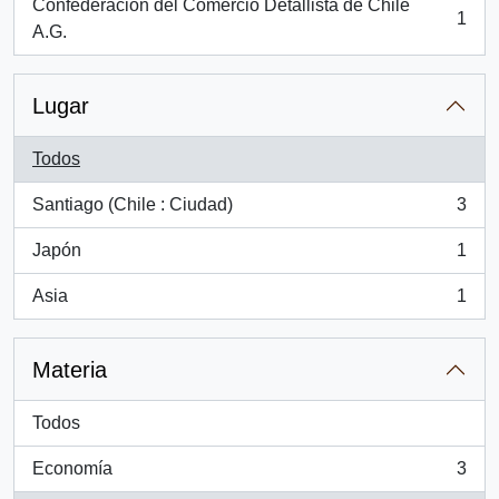
Confederación del Comercio Detallista de Chile
1
, 1 resultados
A.G.
Lugar
Todos
Santiago (Chile : Ciudad)
3
, 3 resultados
Japón
1
, 1 resultados
Asia
1
, 1 resultados
Materia
Todos
Economía
3
, 3 resultados