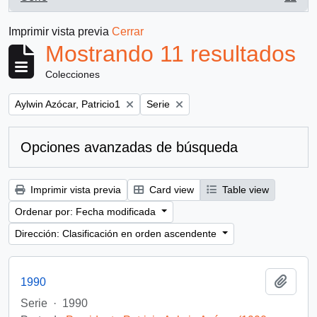
, 11 resultados
Imprimir vista previa
Cerrar
Mostrando 11 resultados
Colecciones
Remove filter:
Remove filter:
Aylwin Azócar, Patricio1
Serie
Opciones avanzadas de búsqueda
Imprimir vista previa
Card view
Table view
Ordenar por: Fecha modificada
Dirección: Clasificación en orden ascendente
Añadi
1990
Serie
·
1990