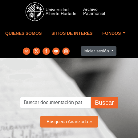
Skip to main content
QUIENES SOMOS
SITIOS DE INTERÉS
FONDOS
Iniciar sesión
Buscar
Búsqueda Avanzada »