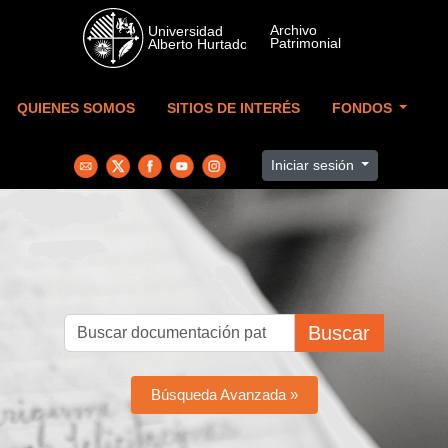
Skip to main content
QUIENES SOMOS
SITIOS DE INTERÉS
FONDOS
Iniciar sesión
Buscar
Búsqueda Avanzada »