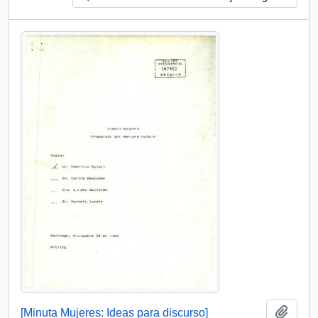
Añadi
[Minuta Mujeres: Ideas para discurso]