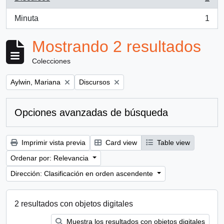
, 2 resultados
Minuta
1
, 1 resultados
Mostrando 2 resultados
Colecciones
Remove filter:
Remove filter:
Aylwin, Mariana
Discursos
Opciones avanzadas de búsqueda
Imprimir vista previa
Card view
Table view
Ordenar por: Relevancia
Dirección: Clasificación en orden ascendente
2 resultados con objetos digitales
Muestra los resultados con objetos digitales