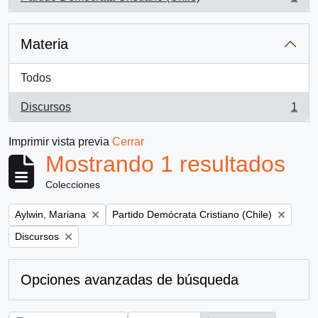
, 1 resultados
Materia
Todos
Discursos
1
, 1 resultados
Imprimir vista previa
Cerrar
Mostrando 1 resultados
Colecciones
Remove filter:
Remove filter:
Aylwin, Mariana
Partido Demócrata Cristiano (Chile)
Remove filter:
Discursos
Opciones avanzadas de búsqueda