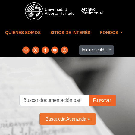
Skip to main content
QUIENES SOMOS
SITIOS DE INTERÉS
FONDOS
Iniciar sesión
Buscar
Búsqueda Avanzada »