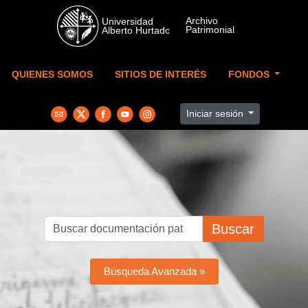
Skip to main content
QUIENES SOMOS
SITIOS DE INTERÉS
FONDOS
Iniciar sesión
Buscar
Búsqueda Avanzada »