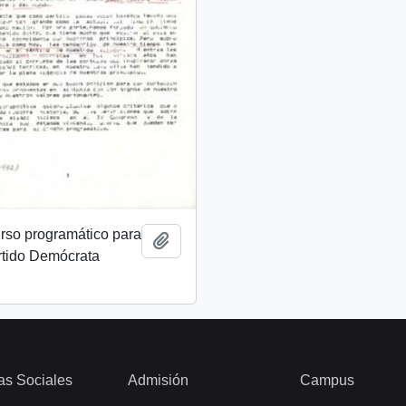
rso programático para
Add to clipboard
rtido Demócrata
as Sociales
Admisión
Campus