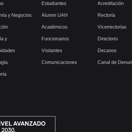
ho
Estudiantes
Acreditación
mía y Negocios
Alumni UAH
Rectoría
ción
Académicos
Vicerrectorías
ía y
Funcionarios
Directorio
idades
Visitantes
Decanos
ogía
Comunicaciones
Canal de Denun
ería