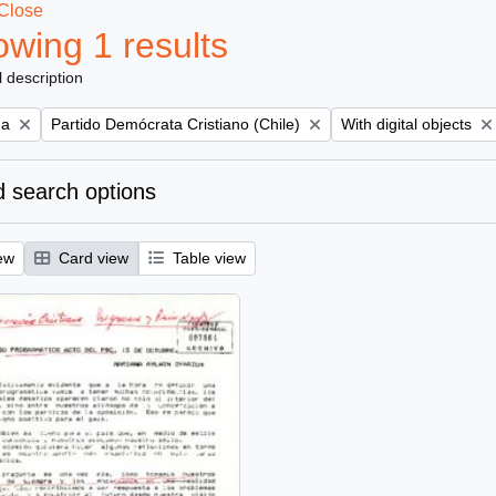
Close
wing 1 results
l description
Remove filter:
Remove filter:
na
Partido Demócrata Cristiano (Chile)
With digital objects
 search options
ew
Card view
Table view