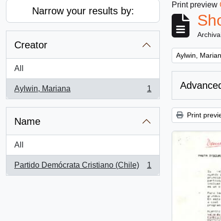
Print preview
Narrow your results by:
Sho
Archiva
Creator
Remove filter:
Aylwin, Maria
All
Advanced
Aylwin, Mariana
1
, 1 results
Print previ
Name
All
Partido Demócrata Cristiano (Chile)
1
, 1 results