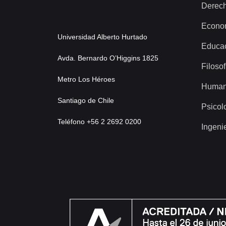
Derec
Econo
Universidad Alberto Hurtado
Educa
Avda. Bernardo O’Higgins 1825
Filosof
Metro Los Héroes
Human
Santiago de Chile
Psicol
Teléfono +56 2 2692 0200
Ingeni