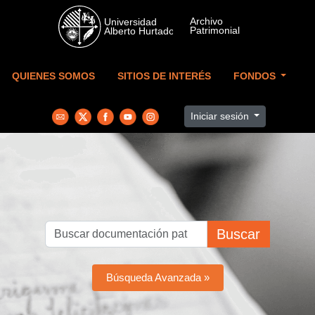
Skip to main content
QUIENES SOMOS
SITIOS DE INTERÉS
FONDOS
Iniciar sesión
Buscar
Búsqueda Avanzada »