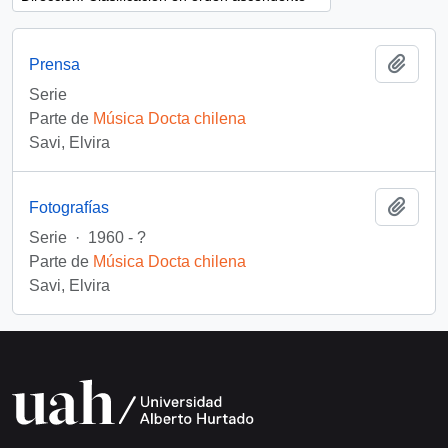
Añadi
Prensa
Serie
Parte de
Música Docta chilena
Savi, Elvira
Añadi
Fotografías
Serie
·
1960 - ?
Parte de
Música Docta chilena
Savi, Elvira