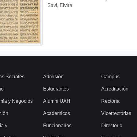
Savi, Elvira
as Sociales
Admisión
Campus
ho
Estudiantes
Acreditación
mía y Negocios
Alumni UAH
Rectoría
ción
Académicos
Vicerrectorías
ía y
Funcionarios
Directorio