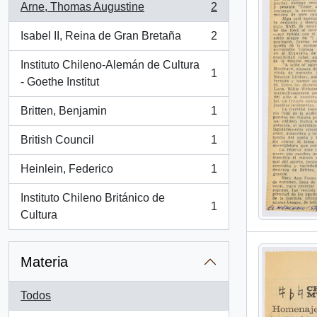
Arne, Thomas Augustine
2
, 2 resultados
Isabel II, Reina de Gran Bretaña
2
, 2 resultados
Instituto Chileno-Alemán de Cultura
1
, 1 resultados
- Goethe Institut
Britten, Benjamin
1
, 1 resultados
British Council
1
, 1 resultados
Heinlein, Federico
1
, 1 resultados
Instituto Chileno Británico de
1
, 1 resultados
Cultura
Materia
Todos