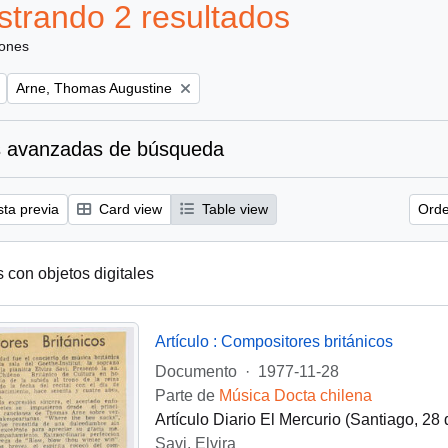
trando 2 resultados
iones
Remove filter:
Arne, Thomas Augustine
 avanzadas de búsqueda
sta previa
Card view
Table view
Orde
s con objetos digitales
Artículo : Compositores británicos
Documento
·
1977-11-28
Parte de
Música Docta chilena
Artículo Diario El Mercurio (Santiago, 2
Savi, Elvira