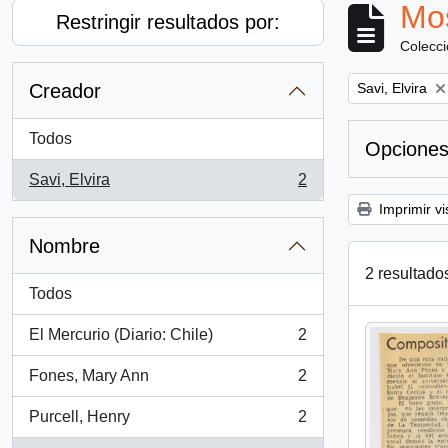
Mos
Restringir resultados por:
Colecc
Remove filter:
Creador
Savi, Elvira
Todos
Opciones
Savi, Elvira
2
, 2 resultados
Imprimir vi
Nombre
2 resultado
Todos
El Mercurio (Diario: Chile)
2
, 2 resultados
Fones, Mary Ann
2
, 2 resultados
Purcell, Henry
2
, 2 resultados