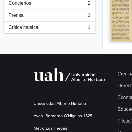
Conciertos
2
, 2 resultados
Prensa
1
, 1 resultados
Crítica musical
1
, 1 resultados
Cienci
Derec
Econo
Universidad Alberto Hurtado
Educa
Avda. Bernardo O’Higgins 1825
Filosof
Metro Los Héroes