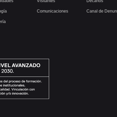
idades
Visitantes
Decanos
ogía
Comunicaciones
Canal de Denun
ería