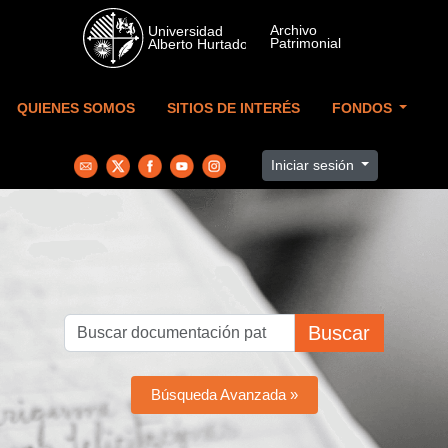
Skip to main content
QUIENES SOMOS
SITIOS DE INTERÉS
FONDOS
Iniciar sesión
Buscar
Búsqueda Avanzada »