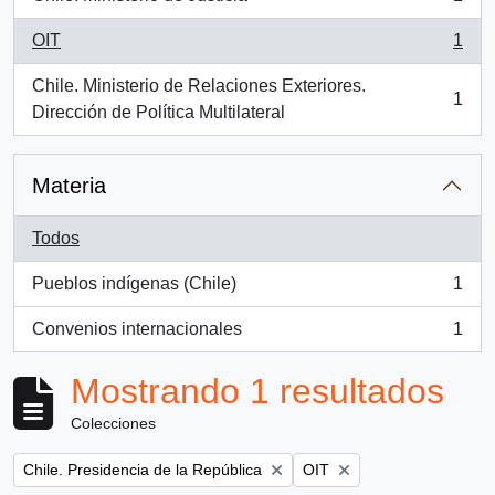
, 1 resultados
OIT
1
, 1 resultados
Chile. Ministerio de Relaciones Exteriores.
1
, 1 resultados
Dirección de Política Multilateral
Materia
Todos
Pueblos indígenas (Chile)
1
, 1 resultados
Convenios internacionales
1
, 1 resultados
Mostrando 1 resultados
Colecciones
Remove filter:
Remove filter:
Chile. Presidencia de la República
OIT