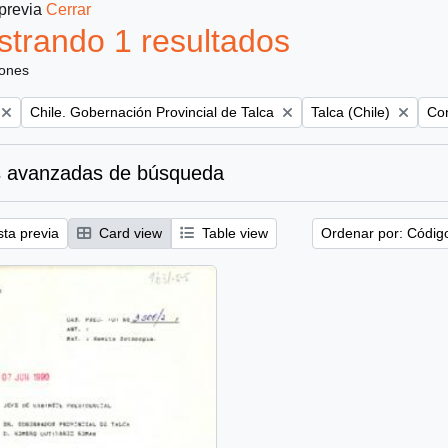
 previa
Cerrar
trando 1 resultados
iones
Remove filter:
Remove filter:
Rem
Chile. Gobernación Provincial de Talca
Talca (Chile)
Con
 avanzadas de búsqueda
sta previa
Card view
Table view
Ordenar por: Códig