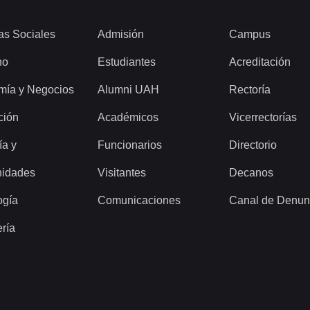
as Sociales
Admisión
Campus
ho
Estudiantes
Acreditación
mía y Negocios
Alumni UAH
Rectoría
ción
Académicos
Vicerrectorías
ía y
Funcionarios
Directorio
idades
Visitantes
Decanos
ogía
Comunicaciones
Canal de Denun
ería