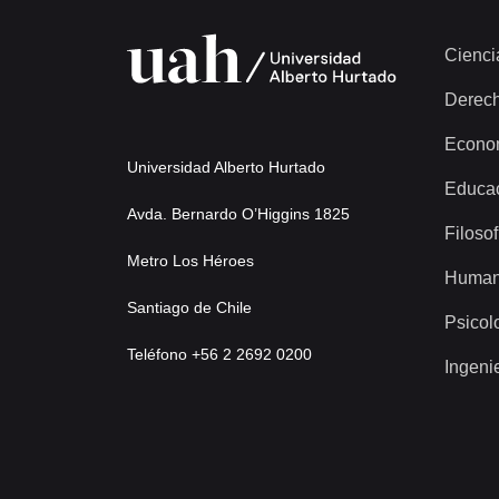
Cienci
Derec
Econo
Universidad Alberto Hurtado
Educa
Avda. Bernardo O’Higgins 1825
Filosof
Metro Los Héroes
Human
Santiago de Chile
Psicol
Teléfono +56 2 2692 0200
Ingeni