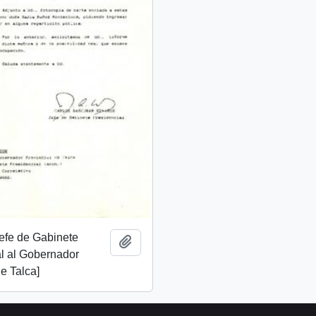
Jefe de Gabinete
Añadir al portapapeles
l al Gobernador
de Talca]