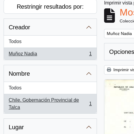
Imprimir vista
Restringir resultados por:
Mos
Colecc
Creador
Remove filter:
Muñoz Nadia
Todos
Opciones
Muñoz Nadia
1
, 1 resultados
Imprimir vi
Nombre
Todos
Chile. Gobernación Provincial de
1
, 1 resultados
Talca
Lugar