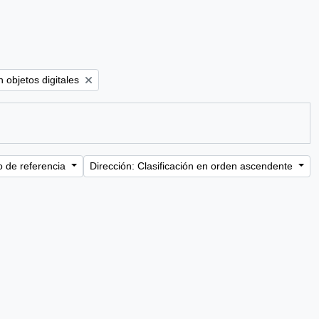
ove filter:
 objetos digitales
o de referencia
Dirección: Clasificación en orden ascendente