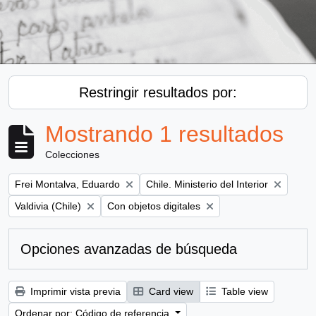
Restringir resultados por:
Mostrando 1 resultados
Colecciones
Remove filter:
Remove filter:
Frei Montalva, Eduardo
Chile. Ministerio del Interior
Remove filter:
Remove filter:
Valdivia (Chile)
Con objetos digitales
Opciones avanzadas de búsqueda
Imprimir vista previa
Card view
Table view
Ordenar por: Código de referencia