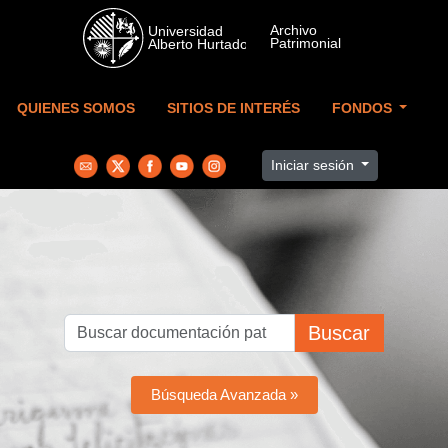
Skip to main content
QUIENES SOMOS
SITIOS DE INTERÉS
FONDOS
Iniciar sesión
Buscar
Búsqueda Avanzada »