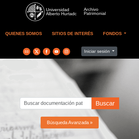
Skip to main content
QUIENES SOMOS
SITIOS DE INTERÉS
FONDOS
Iniciar sesión
Buscar
Búsqueda Avanzada »