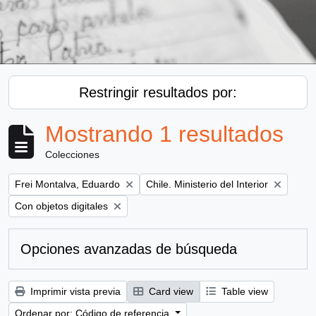
Restringir resultados por:
Mostrando 1 resultados
Colecciones
Remove filter:
Remove filter:
Frei Montalva, Eduardo
Chile. Ministerio del Interior
Remove filter:
Con objetos digitales
Opciones avanzadas de búsqueda
Imprimir vista previa
Card view
Table view
Ordenar por: Código de referencia