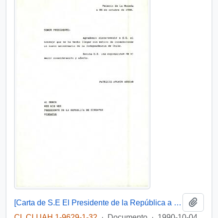
Añadi
[Carta de S.E El Presidente de la República a Presidente de la República de Singapur]
CL CLUAH 1-9629-1-32
·
Documento
·
1990-10-04