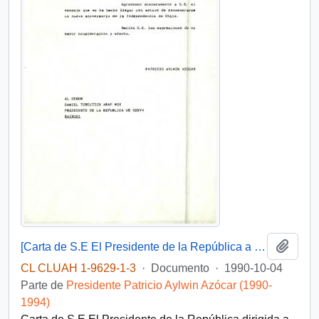
Añadi
[Carta de S.E El Presidente de la República a Presidente de la República de Kenia]
CL CLUAH 1-9629-1-3
·
Documento
·
1990-10-04
Parte de
Presidente Patricio Aylwin Azócar (1990-
1994)