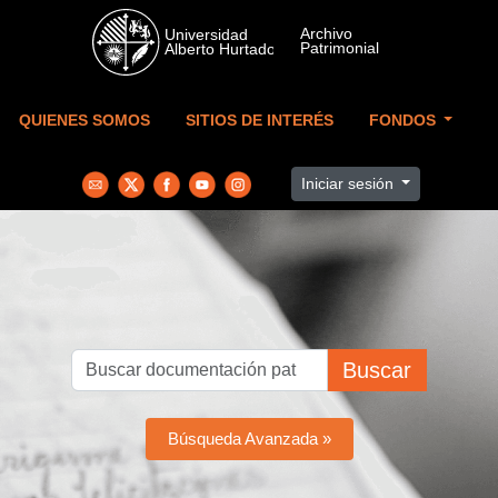
Skip to main content
QUIENES SOMOS
SITIOS DE INTERÉS
FONDOS
Iniciar sesión
Buscar
Búsqueda Avanzada »