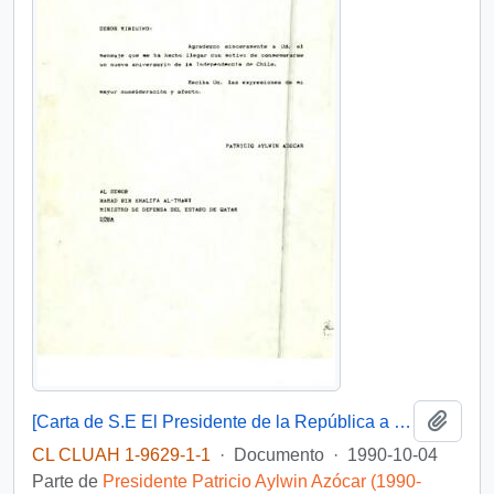
Añadi
[Carta de S.E El Presidente de la República a Ministro de Defensa de Qatar ]
CL CLUAH 1-9629-1-1
·
Documento
·
1990-10-04
Parte de
Presidente Patricio Aylwin Azócar (1990-