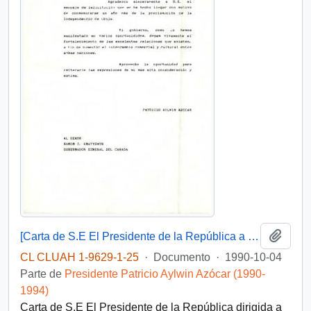
Añadi
[Carta de S.E El Presidente de la República a Gobernador General de Canadá]
CL CLUAH 1-9629-1-25
·
Documento
·
1990-10-04
Parte de
Presidente Patricio Aylwin Azócar (1990-
1994)
Carta de S.E El Presidente de la República dirigida a