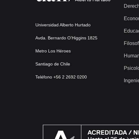
Derec
Econo
Universidad Alberto Hurtado
Educa
Avda. Bernardo O’Higgins 1825
Filosof
Metro Los Héroes
Human
Santiago de Chile
Psicol
Teléfono +56 2 2692 0200
Ingeni