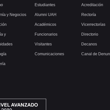
ho
Estudiantes
Acreditación
mía y Negocios
Alumni UAH
Rectoría
ción
Académicos
Vicerrectorías
ía y
Funcionarios
Directorio
idades
Visitantes
Decanos
ogía
Comunicaciones
Canal de Denun
ería