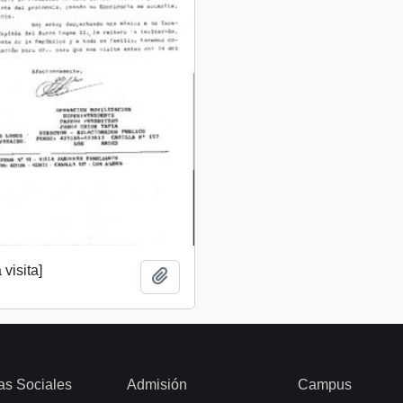
 visita]
Add to clipboard
as Sociales
Admisión
Campus