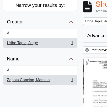
Sho
Narrow your results by:
Archiva
Remove filter:
Creator
Uribe Tapia, J
All
Advanced
Uribe Tapia, Jorge
1
, 1 results
Print previ
Name
All
Zapata Cancino, Marcelo
1
, 1 results