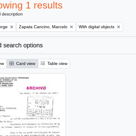
wing 1 results
l description
Remove filter:
Remove filter:
orge
Zapata Cancino, Marcelo
With digital objects
 search options
ew
Card view
Table view