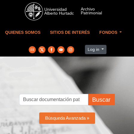
Skip to main content
QUIENES SOMOS
SITIOS DE INTERÉS
FONDOS
Log in
Buscar
Búsqueda Avanzada »