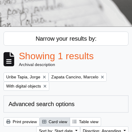
Narrow your results by:
Showing 1 results
Archival description
Remove filter:
Remove filter:
Uribe Tapia, Jorge
Zapata Cancino, Marcelo
Remove filter:
With digital objects
Advanced search options
Print preview
Card view
Table view
Sort by: Start date
Direction: Ascending