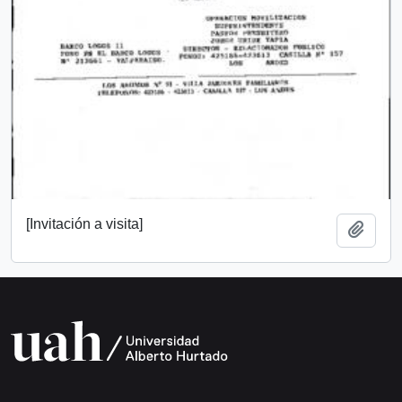
[Invitación a visita]
Add t