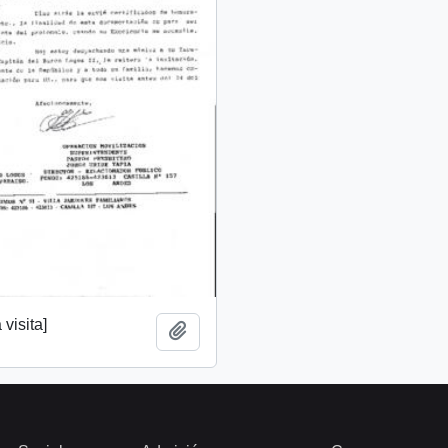
 visita]
Añadir al portapapeles