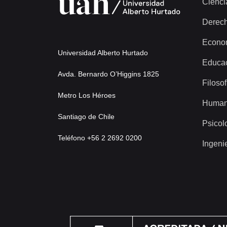
Cienci
Derec
Econo
Universidad Alberto Hurtado
Educa
Avda. Bernardo O’Higgins 1825
Filosof
Metro Los Héroes
Human
Santiago de Chile
Psicol
Teléfono +56 2 2692 0200
Ingeni