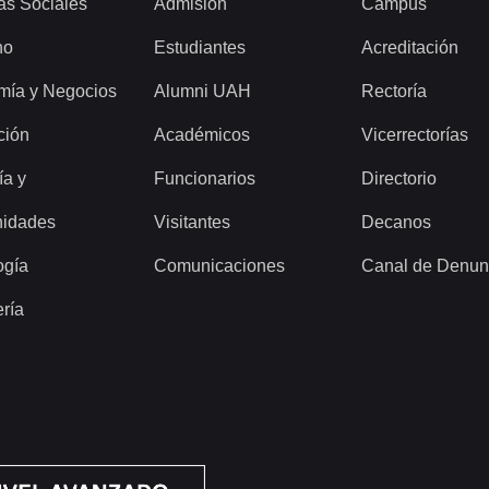
as Sociales
Admisión
Campus
ho
Estudiantes
Acreditación
mía y Negocios
Alumni UAH
Rectoría
ción
Académicos
Vicerrectorías
ía y
Funcionarios
Directorio
idades
Visitantes
Decanos
ogía
Comunicaciones
Canal de Denun
ería