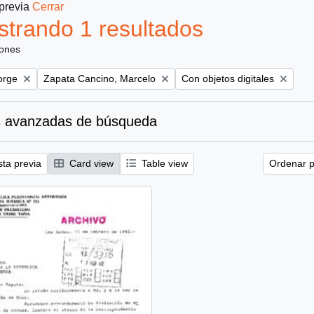
 previa
Cerrar
trando 1 resultados
iones
Remove filter:
Remove filter:
orge
Zapata Cancino, Marcelo
Con objetos digitales
 avanzadas de búsqueda
sta previa
Card view
Table view
Ordenar p