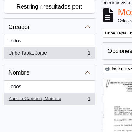
Imprimir vista
Restringir resultados por:
Mos
Colecc
Creador
Remove filter:
Uribe Tapia, J
Todos
Opciones
Uribe Tapia, Jorge
1
, 1 resultados
Imprimir vi
Nombre
Todos
Zapata Cancino, Marcelo
1
, 1 resultados