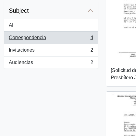
Subject
All
Correspondencia
4
, 4 results
Invitaciones
2
, 2 results
Audiencias
2
, 2 results
[Solicitud 
Presbítero 