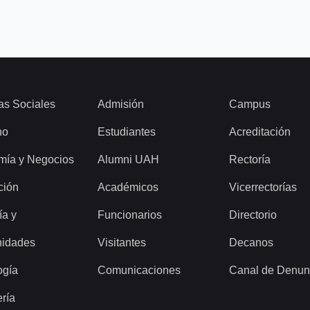
as Sociales
Admisión
Campus
ho
Estudiantes
Acreditación
mía y Negocios
Alumni UAH
Rectoría
ción
Académicos
Vicerrectorías
ía y
Funcionarios
Directorio
idades
Visitantes
Decanos
ogía
Comunicaciones
Canal de Denun
ería