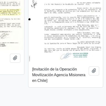
Add to clipboard
[Invitación de la Operación
Add t
Movilización Agencia Misionera
en Chile]