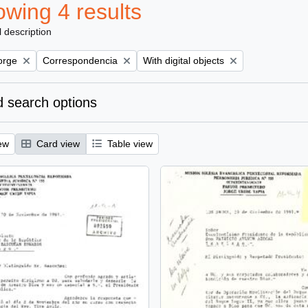
wing 4 results
l description
Remove filter:
Remove filter:
orge
Correspondencia
With digital objects
 search options
ew
Card view
Table view