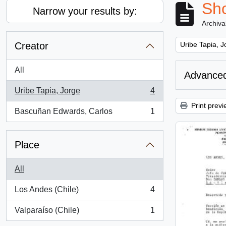
Sho
Narrow your results by:
Archiva
Remove filter:
Creator
Uribe Tapia, J
All
Advanced
Uribe Tapia, Jorge
4
, 4 results
Print previ
Bascuñan Edwards, Carlos
1
, 1 results
Place
All
Los Andes (Chile)
4
, 4 results
Valparaíso (Chile)
1
, 1 results