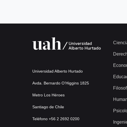
Cienci
Derec
Econo
Universidad Alberto Hurtado
Educa
Avda. Bernardo O’Higgins 1825
Filosof
Metro Los Héroes
Human
Santiago de Chile
Psicol
Teléfono +56 2 2692 0200
Ingeni