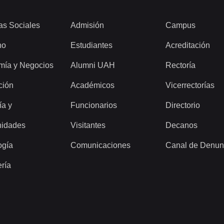
as Sociales
Admisión
Campus
ho
Estudiantes
Acreditación
mía y Negocios
Alumni UAH
Rectoría
ción
Académicos
Vicerrectorías
ía y
Funcionarios
Directorio
idades
Visitantes
Decanos
ogía
Comunicaciones
Canal de Denun
ería