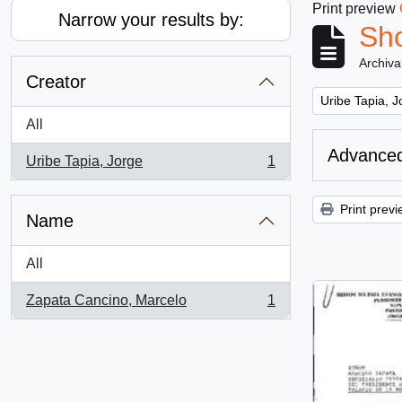
Print preview
Narrow your results by:
Sho
Archiva
Creator
Remove filter:
Uribe Tapia, J
All
Advanced
Uribe Tapia, Jorge
1
, 1 results
Print previ
Name
All
Zapata Cancino, Marcelo
1
, 1 results