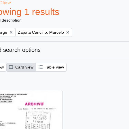
Close
wing 1 results
l description
Remove filter:
orge
Zapata Cancino, Marcelo
 search options
ew
Card view
Table view