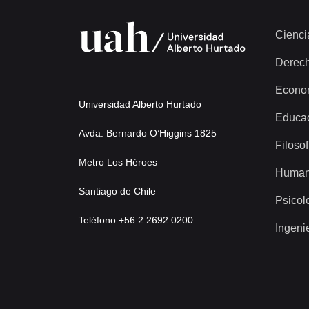
Cienci
Derec
Econo
Universidad Alberto Hurtado
Educa
Avda. Bernardo O’Higgins 1825
Filosof
Metro Los Héroes
Human
Santiago de Chile
Psicol
Teléfono +56 2 2692 0200
Ingeni