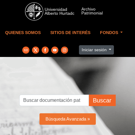
Skip to main content
QUIENES SOMOS
SITIOS DE INTERÉS
FONDOS
Iniciar sesión
Buscar
Búsqueda Avanzada »