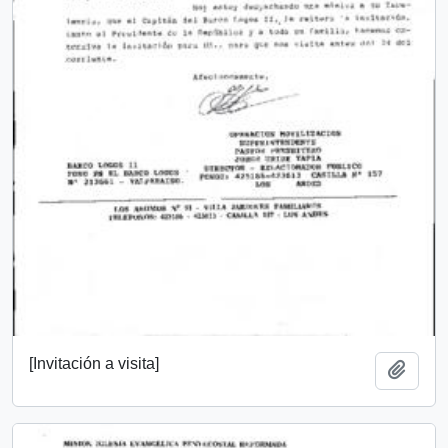
[Invitación a visita]
Añadi