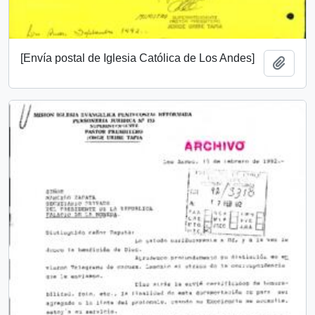
[Envía postal de Iglesia Católica de Los Andes]
Añadi