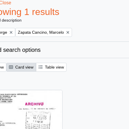
Close
wing 1 results
l description
Remove filter:
orge
Zapata Cancino, Marcelo
 search options
ew
Card view
Table view