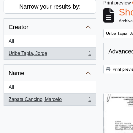
Print preview
Narrow your results by:
Sho
Archiva
Creator
Remove filter:
Uribe Tapia, J
All
Advanced
Uribe Tapia, Jorge
1
, 1 results
Print previ
Name
All
Zapata Cancino, Marcelo
1
, 1 results