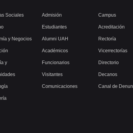
as Sociales
Admisión
Campus
ho
Estudiantes
Acreditación
mía y Negocios
Alumni UAH
Rectoría
ción
Académicos
Vicerrectorías
ía y
Funcionarios
Directorio
idades
Visitantes
Decanos
ogía
Comunicaciones
Canal de Denun
ería