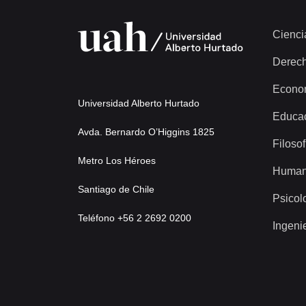
Cienci
Derec
Econo
Universidad Alberto Hurtado
Educa
Avda. Bernardo O’Higgins 1825
Filosof
Metro Los Héroes
Human
Santiago de Chile
Psicol
Teléfono +56 2 2692 0200
Ingeni