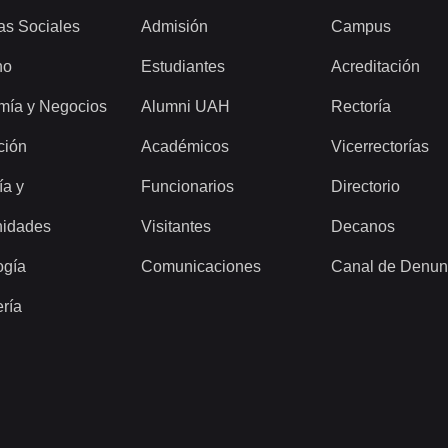
as Sociales
Admisión
Campus
ho
Estudiantes
Acreditación
mía y Negocios
Alumni UAH
Rectoría
ción
Académicos
Vicerrectorías
ía y
Funcionarios
Directorio
idades
Visitantes
Decanos
ogía
Comunicaciones
Canal de Denun
ería