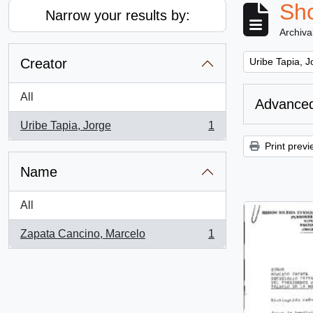
Sho
Narrow your results by:
Archiva
Remove filter:
Creator
Uribe Tapia, J
All
Advanced
Uribe Tapia, Jorge
1
, 1 results
Print previ
Name
All
Zapata Cancino, Marcelo
1
, 1 results