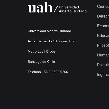
Cienci
Derec
Econo
Universidad Alberto Hurtado
Educa
Avda. Bernardo O’Higgins 1825
Filosof
Metro Los Héroes
Human
Santiago de Chile
Psicol
Teléfono +56 2 2692 0200
Ingeni