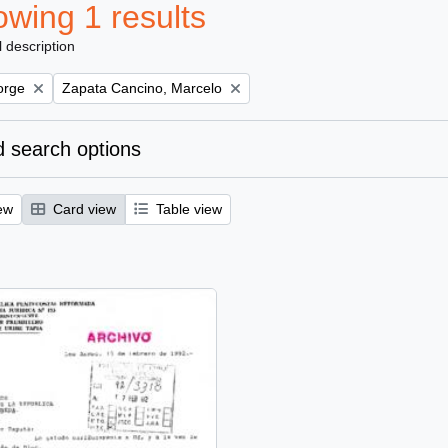
wing 1 results
l description
Remove filter:
orge
Zapata Cancino, Marcelo
 search options
ew
Card view
Table view