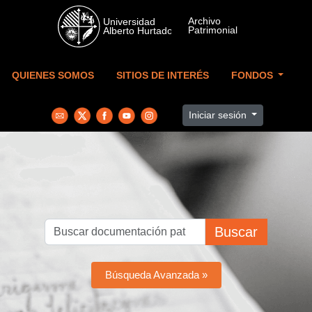
Skip to main content
QUIENES SOMOS
SITIOS DE INTERÉS
FONDOS
Iniciar sesión
Buscar
Búsqueda Avanzada »