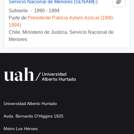
Añadi
Servicio Nacional de Menores (SENAME)
Subserie
·
1990 - 1994
Parte de
Presidente Patricio Aylwin Azócar (1990-
1994)
Chile. Ministerio de Justicia. Servicio Nacional de
Menores
Universidad Alberto Hurtado
Avda. Bernardo O’Higgins 1825
Metro Los Héroes