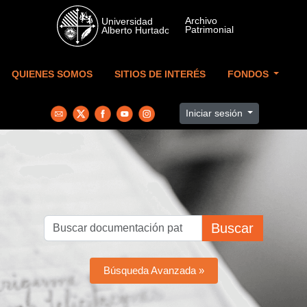
Skip to main content
QUIENES SOMOS
SITIOS DE INTERÉS
FONDOS
Iniciar sesión
Buscar
Búsqueda Avanzada »