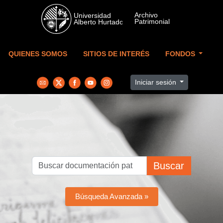
Skip to main content
QUIENES SOMOS
SITIOS DE INTERÉS
FONDOS
Iniciar sesión
Buscar
Búsqueda Avanzada »