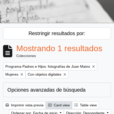
Restringir resultados por:
Mostrando 1 resultados
Colecciones
Remove filter:
Programa Padres e Hijos: fotografías de Juan Maino
Remove filter:
Remove filter:
Mujeres
Con objetos digitales
Opciones avanzadas de búsqueda
Imprimir vista previa
Card view
Table view
Ordenar por: Fecha de inicio
Dirección: Descendente