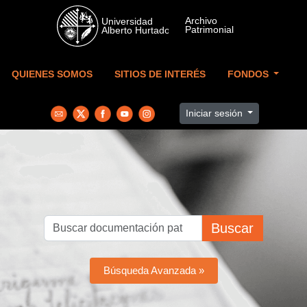
Skip to main content
QUIENES SOMOS
SITIOS DE INTERÉS
FONDOS
Iniciar sesión
Buscar
Búsqueda Avanzada »