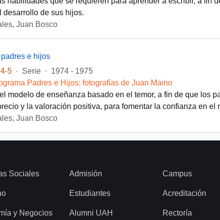
as habilidades que se requieren para aprender a escribir, a fin d
 desarrollo de sus hijos.
les, Juan Bosco
padres e hijos
4-5
·
Serie
·
1974 - 1975
ograma Padres e Hijos: fotografías de Juan Maino
el modelo de enseñanza basado en el temor, a fin de que los p
precio y la valoración positiva, para fomentar la confianza en el
les, Juan Bosco
as Sociales
Admisión
Campus
ho
Estudiantes
Acreditación
mía y Negocios
Alumni UAH
Rectoría