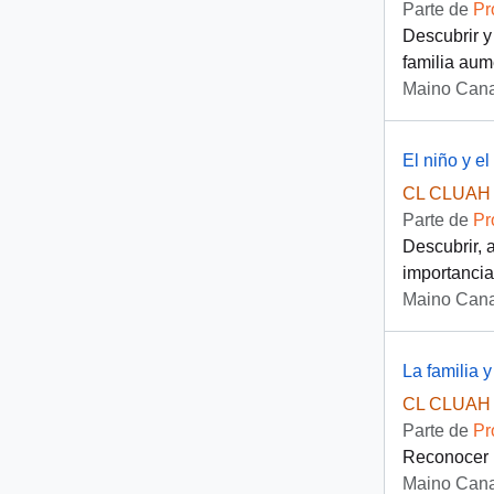
Parte de
Pr
Descubrir y
familia aum
Maino Cana
El niño y el
CL CLUAH 
Parte de
Pr
Descubrir, a
importancia
Maino Cana
La familia y
CL CLUAH 
Parte de
Pr
Reconocer l
Maino Cana