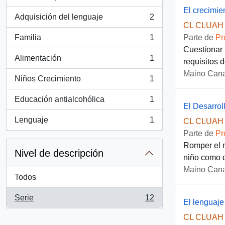
, 3 resultados
El crecimie
Adquisición del lenguaje
2
, 2 resultados
CL CLUAH 
Familia
1
Parte de
Pr
, 1 resultados
Cuestionar 
Alimentación
1
requisitos 
, 1 resultados
Maino Cana
Niños Crecimiento
1
, 1 resultados
Educación antialcohólica
1
, 1 resultados
El Desarrol
Lenguaje
1
CL CLUAH 
, 1 resultados
Parte de
Pr
Romper el m
Nivel de descripción
niño como d
Maino Cana
Todos
Serie
12
El lenguaje
, 12 resultados
CL CLUAH 