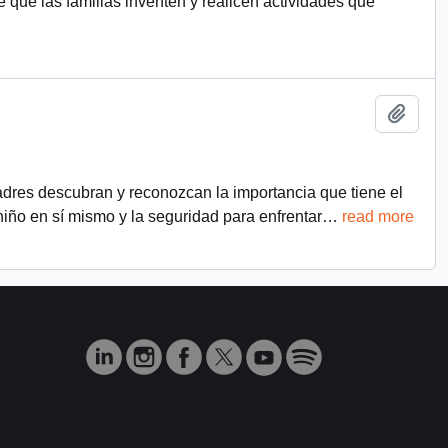
e que las familias inventen y realicen actividades que
Añadi
adres descubran y reconozcan la importancia que tiene el
 niño en sí mismo y la seguridad para enfrentar
…
read more