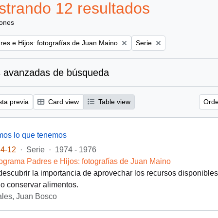
trando 12 resultados
iones
Remove filter:
es e Hijos: fotografías de Juan Maino
Serie
 avanzadas de búsqueda
sta previa
Card view
Table view
Orde
os lo que tenemos
4-12
·
Serie
·
1974 - 1976
ograma Padres e Hijos: fotografías de Juan Maino
 descubrir la importancia de aprovechar los recursos disponibles
 o conservar alimentos.
les, Juan Bosco