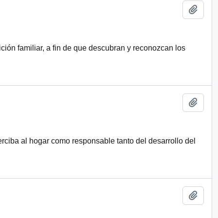
Añadi
ición familiar, a fin de que descubran y reconozcan los
Añadi
erciba al hogar como responsable tanto del desarrollo del
Añadi