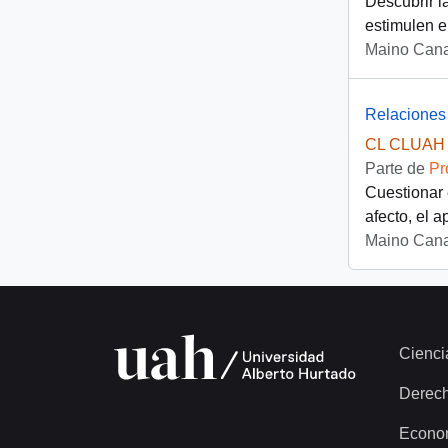
Descubrir l
estimulen el
Maino Cana
Relaciones 
CL CLUAH 
Parte de
Pr
Cuestionar 
afecto, el a
Maino Cana
Cienci
Derec
Econo