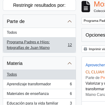
Mos
Restringir resultados por:
Colecc
Remove filter:
Parte de
Programa Padr
Todos
Opciones
Programa Padres e Hijos:
12
, 12 resultados
fotografías de Juan Maino
Imprimir vi
Materia
Aprovechem
CL CLUAH 
Todos
Parte de
Pr
Valorizar y
Aprendizaje transformador
6
, 6 resultados
transformar
Materiales de enseñanza
6
Maino Cana
, 6 resultados
Educación para la vida familiar
3