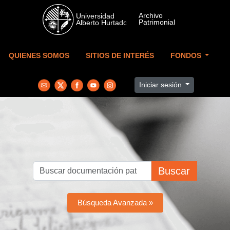
Skip to main content
QUIENES SOMOS
SITIOS DE INTERÉS
FONDOS
Iniciar sesión
Buscar
Búsqueda Avanzada »