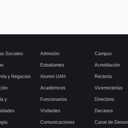
as Sociales
Admisión
Campus
ho
Estudiantes
Acreditación
mía y Negocios
Alumni UAH
Rectoría
ción
Académicos
Vicerrectorías
ía y
Funcionarios
Directorio
idades
Visitantes
Decanos
ogía
Comunicaciones
Canal de Denun