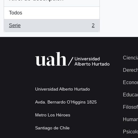
Todos
Serie
2
, 2 resultados
Cienci
Derec
Econo
Universidad Alberto Hurtado
Educa
Avda. Bernardo O’Higgins 1825
Filosof
Metro Los Héroes
Human
Santiago de Chile
Psicol