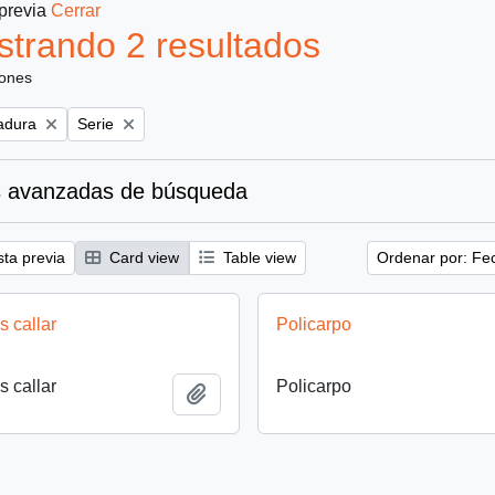
 previa
Cerrar
trando 2 resultados
iones
Remove filter:
tadura
Serie
 avanzadas de búsqueda
sta previa
Card view
Table view
Ordenar por: Fe
 callar
Policarpo
 callar
Policarpo
Añadir al portapapeles