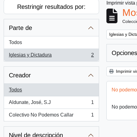
Imprimir vista
Restringir resultados por:
Mos
Colecc
Parte de
Remove filter:
Iglesias y Dic
Todos
Opciones
Iglesias y Dictadura
2
, 2 resultados
Imprimir vi
Creador
Todos
No podemos
Aldunate, José, S.J
1
, 1 resultados
No podemos
Colectivo No Podemos Callar
1
, 1 resultados
Nivel de descripción