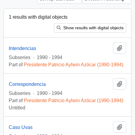
1 results with digital objects
Show results with digital objects
Add t
Intendencias
Subseries
·
1990 - 1994
Part of
Presidente Patricio Aylwin Azócar (1990-1994)
Add t
Correspondencia
Subseries
·
1990 - 1994
Part of
Presidente Patricio Aylwin Azócar (1990-1994)
Untitled
Add t
Caso Uvas