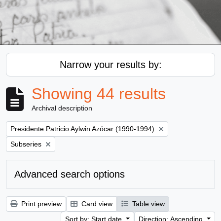
Narrow your results by:
Showing 44 results
Archival description
Remove filter:
Presidente Patricio Aylwin Azócar (1990-1994)
Remove filter:
Subseries
Advanced search options
Print preview
Card view
Table view
Sort by: Start date
Direction: Ascending