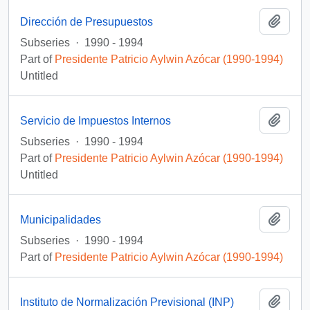
Add t
Dirección de Presupuestos
Subseries
·
1990 - 1994
Part of
Presidente Patricio Aylwin Azócar (1990-1994)
Untitled
Add t
Servicio de Impuestos Internos
Subseries
·
1990 - 1994
Part of
Presidente Patricio Aylwin Azócar (1990-1994)
Untitled
Add t
Municipalidades
Subseries
·
1990 - 1994
Part of
Presidente Patricio Aylwin Azócar (1990-1994)
Add t
Instituto de Normalización Previsional (INP)