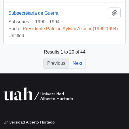
Add t
Subsecretaría de Guerra
Subseries
·
1990 - 1994
Part of
Presidente Patricio Aylwin Azócar (1990-1994)
Untitled
Results 1 to 20 of 44
Previous
Next
Universidad Alberto Hurtado