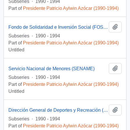
Subseries
·
1990 - 1994
Part of
Presidente Patricio Aylwin Azócar (1990-1994)
Add t
Fondo de Solidaridad e Inversión Social (FOSIS)
Subseries
·
1990 - 1994
Part of
Presidente Patricio Aylwin Azócar (1990-1994)
Untitled
Add t
Servicio Nacional de Menores (SENAME)
Subseries
·
1990 - 1994
Part of
Presidente Patricio Aylwin Azócar (1990-1994)
Untitled
Add t
Dirección General de Deportes y Recreación (DIGEDER)
Subseries
·
1990 - 1994
Part of
Presidente Patricio Aylwin Azócar (1990-1994)