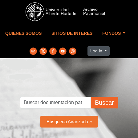
Skip to main content
QUIENES SOMOS
SITIOS DE INTERÉS
FONDOS
Log in
Buscar
Búsqueda Avanzada »