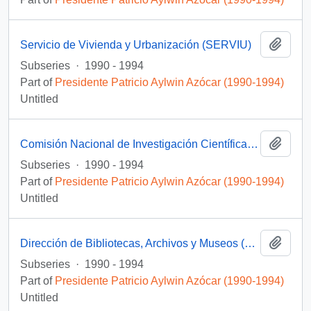
Add t
Servicio de Vivienda y Urbanización (SERVIU)
Subseries
·
1990 - 1994
Part of
Presidente Patricio Aylwin Azócar (1990-1994)
Untitled
Add t
Comisión Nacional de Investigación Científica y Tecnológica (CONICYT]
Subseries
·
1990 - 1994
Part of
Presidente Patricio Aylwin Azócar (1990-1994)
Untitled
Add t
Dirección de Bibliotecas, Archivos y Museos (DIBAM)
Subseries
·
1990 - 1994
Part of
Presidente Patricio Aylwin Azócar (1990-1994)
Untitled