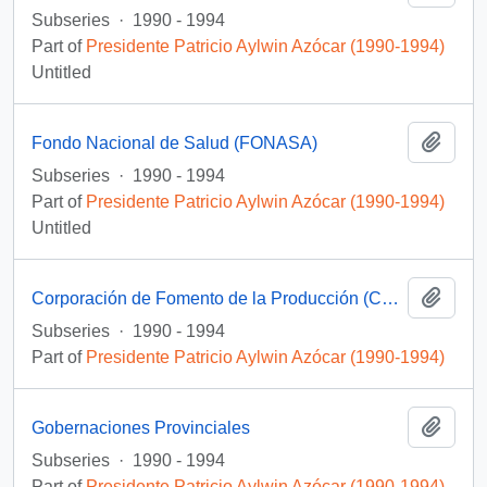
Subseries
·
1990 - 1994
Part of
Presidente Patricio Aylwin Azócar (1990-1994)
Untitled
Add t
Fondo Nacional de Salud (FONASA)
Subseries
·
1990 - 1994
Part of
Presidente Patricio Aylwin Azócar (1990-1994)
Untitled
Add t
Corporación de Fomento de la Producción (CORFO)
Subseries
·
1990 - 1994
Part of
Presidente Patricio Aylwin Azócar (1990-1994)
Add t
Gobernaciones Provinciales
Subseries
·
1990 - 1994
Part of
Presidente Patricio Aylwin Azócar (1990-1994)