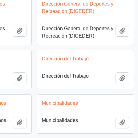
res
Dirección General de Deportes y
Recreación (DIGEDER)
res
Dirección General de Deportes y
Añadir al portapapeles
Añadi
Recreación (DIGEDER)
Dirección del Trabajo
Dirección del Trabajo
Añadir al portapapeles
Añadi
nos
Municipalidades
nos
Municipalidades
Añadir al portapapeles
Añadi