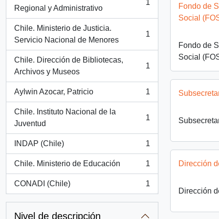
1
Fondo de So
, 1 resultados
Regional y Administrativo
Social (FO
Chile. Ministerio de Justicia.
1
, 1 resultados
Servicio Nacional de Menores
Fondo de So
Social (FO
Chile. Dirección de Bibliotecas,
1
, 1 resultados
Archivos y Museos
Aylwin Azocar, Patricio
1
Subsecreta
, 1 resultados
Chile. Instituto Nacional de la
1
Subsecreta
, 1 resultados
Juventud
INDAP (Chile)
1
, 1 resultados
Chile. Ministerio de Educación
1
Dirección 
, 1 resultados
CONADI (Chile)
1
, 1 resultados
Dirección 
Nivel de descripción