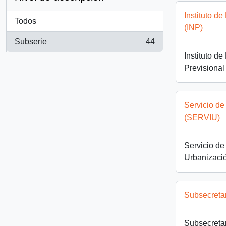
Instituto d
Todos
(INP)
Subserie
44
, 44 resultados
Instituto d
Previsional
Servicio de
(SERVIU)
Servicio de
Urbanizaci
Subsecreta
Subsecreta