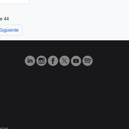
de 44
Siguiente
cias