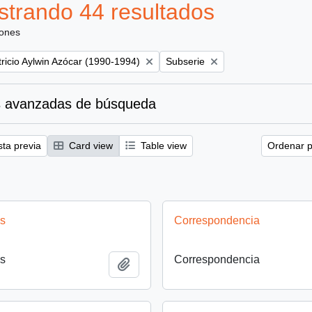
trando 44 resultados
iones
Remove filter:
ricio Aylwin Azócar (1990-1994)
Subserie
 avanzadas de búsqueda
sta previa
Card view
Table view
Ordenar p
as
Correspondencia
as
Correspondencia
Añadir al portapapeles