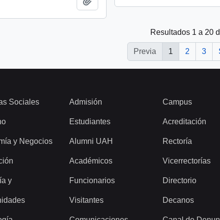
Añadir al portapapeles
Resultados 1 a 20 
Previa
1
2
3
as Sociales
Admisión
Campus
ho
Estudiantes
Acreditación
mía y Negocios
Alumni UAH
Rectoría
ción
Académicos
Vicerrectorías
ía y
Funcionarios
Directorio
idades
Visitantes
Decanos
ogía
Comunicaciones
Canal de Denun