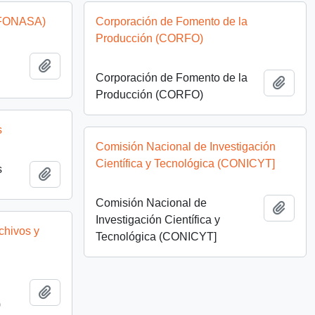
(FONASA)
Corporación de Fomento de la
Producción (CORFO)
Añadir al portapapeles
Corporación de Fomento de la
Añadi
Producción (CORFO)
s
Comisión Nacional de Investigación
Científica y Tecnológica (CONICYT]
s
Añadir al portapapeles
Comisión Nacional de
Añadi
Investigación Científica y
chivos y
Tecnológica (CONICYT]
Añadir al portapapeles
)