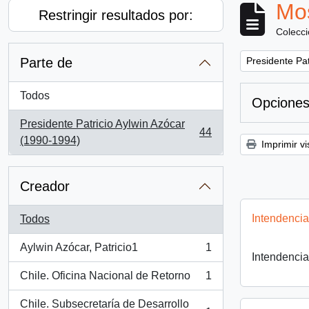
Mos
Restringir resultados por:
Colecc
Remove filter:
Parte de
Presidente Pat
Todos
Opciones
Presidente Patricio Aylwin Azócar
44
, 44 resultados
(1990-1994)
Imprimir vi
Creador
Intendenci
Todos
Aylwin Azócar, Patricio1
1
, 1 resultados
Intendenci
Chile. Oficina Nacional de Retorno
1
, 1 resultados
Chile. Subsecretaría de Desarrollo