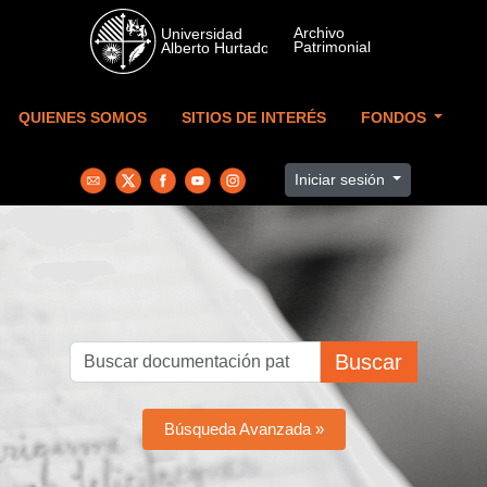
Skip to main content
QUIENES SOMOS
SITIOS DE INTERÉS
FONDOS
Iniciar sesión
Buscar
Búsqueda Avanzada »