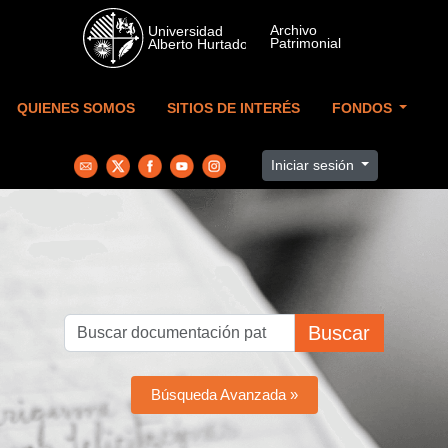
Skip to main content
QUIENES SOMOS
SITIOS DE INTERÉS
FONDOS
Iniciar sesión
Buscar
Búsqueda Avanzada »