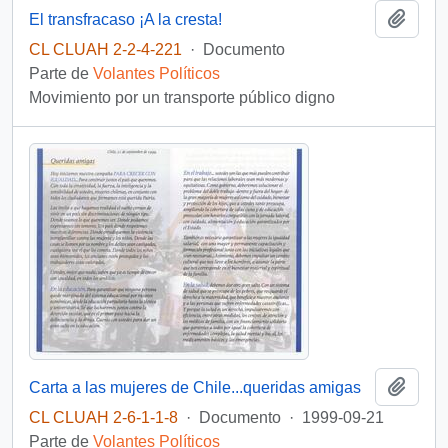
Añadi
El transfracaso ¡A la cresta!
CL CLUAH 2-2-4-221
·
Documento
Parte de
Volantes Políticos
Movimiento por un transporte público digno
Añadi
Carta a las mujeres de Chile...queridas amigas
CL CLUAH 2-6-1-1-8
·
Documento
·
1999-09-21
Parte de
Volantes Políticos