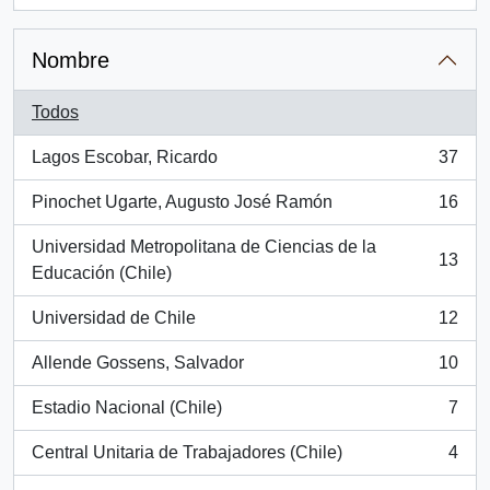
Nombre
Todos
Lagos Escobar, Ricardo
37
, 37 resultados
Pinochet Ugarte, Augusto José Ramón
16
, 16 resultados
Universidad Metropolitana de Ciencias de la
13
, 13 resultados
Educación (Chile)
Universidad de Chile
12
, 12 resultados
Allende Gossens, Salvador
10
, 10 resultados
Estadio Nacional (Chile)
7
, 7 resultados
Central Unitaria de Trabajadores (Chile)
4
, 4 resultados