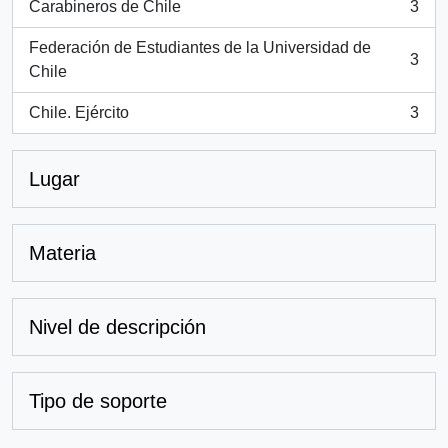
Carabineros de Chile
3
, 3 resultados
Federación de Estudiantes de la Universidad de
3
, 3 resultados
Chile
Chile. Ejército
3
, 3 resultados
Lugar
Materia
Nivel de descripción
Tipo de soporte