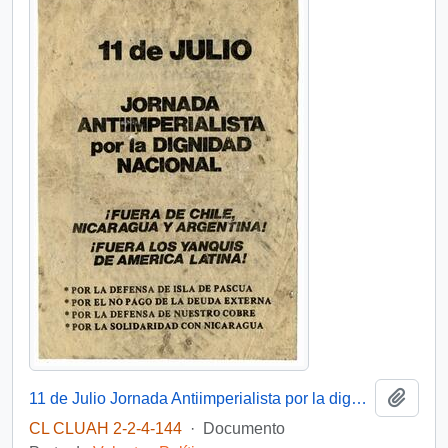
Añadi
11 de Julio Jornada Antiimperialista por la dignidad nacional
CL CLUAH 2-2-4-144
·
Documento