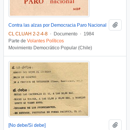
Añadi
Contra las alzas por Democracia Paro Nacional
CL CLUAH 2-2-4-8
·
Documento
·
1984
Parte de
Volantes Políticos
Movimiento Democrático Popular (Chile)
Añadi
[No debe/Si debe]