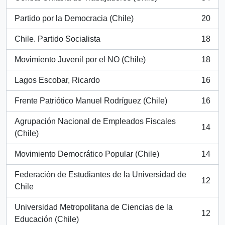
, 34 resultados
Partido por la Democracia (Chile)
20
, 20 resultados
Chile. Partido Socialista
18
, 18 resultados
Movimiento Juvenil por el NO (Chile)
18
, 18 resultados
Lagos Escobar, Ricardo
16
, 16 resultados
Frente Patriótico Manuel Rodríguez (Chile)
16
, 16 resultados
Agrupación Nacional de Empleados Fiscales
14
, 14 resultados
(Chile)
Movimiento Democrático Popular (Chile)
14
, 14 resultados
Federación de Estudiantes de la Universidad de
12
, 12 resultados
Chile
Universidad Metropolitana de Ciencias de la
12
, 12 resultados
Educación (Chile)