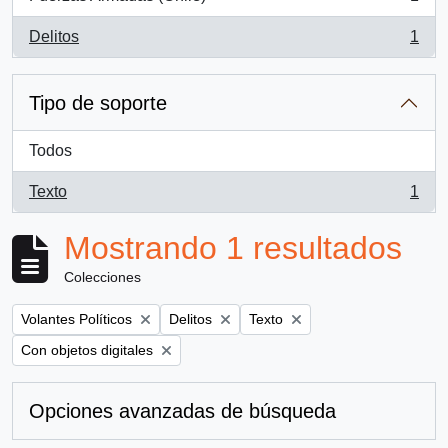
, 1 resultados
Delitos
1
, 1 resultados
Tipo de soporte
Todos
Texto
1
, 1 resultados
Mostrando 1 resultados
Colecciones
Remove filter:
Remove filter:
Remove filter:
Volantes Políticos
Delitos
Texto
Remove filter:
Con objetos digitales
Opciones avanzadas de búsqueda