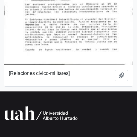
[Relaciones cívico-militares]
Añadi