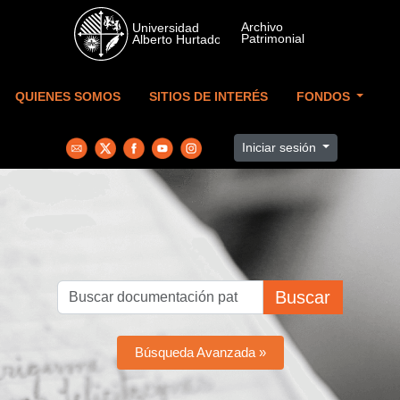
Skip to main content
QUIENES SOMOS
SITIOS DE INTERÉS
FONDOS
Iniciar sesión
Buscar
Búsqueda Avanzada »