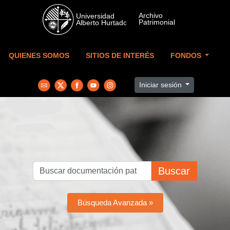
Skip to main content
QUIENES SOMOS
SITIOS DE INTERÉS
FONDOS
Iniciar sesión
Buscar
Búsqueda Avanzada »