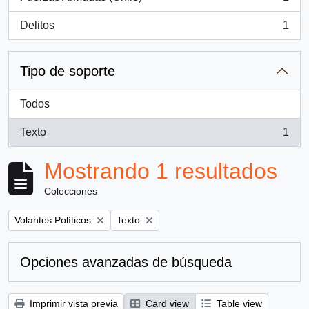
, 1 resultados
Delitos
1
, 1 resultados
Tipo de soporte
Todos
Texto
1
, 1 resultados
Mostrando 1 resultados
Colecciones
Remove filter:
Remove filter:
Volantes Políticos
Texto
Opciones avanzadas de búsqueda
Imprimir vista previa
Card view
Table view