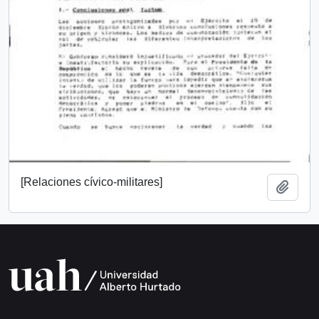
[Relaciones cívico-militares]
Añadi