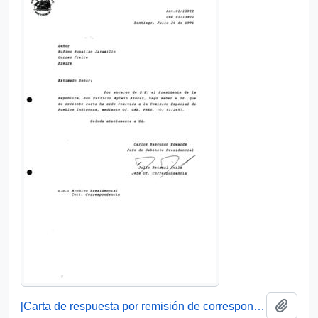
Añadi
[Carta de respuesta por remisión de correspondencia enviada al Presidente, redirigiéndola a la Comisión Especial de Pueblos Indígenas ]