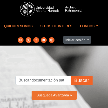
Skip to main content
QUIENES SOMOS
SITIOS DE INTERÉS
FONDOS
Iniciar sesión
Buscar
Búsqueda Avanzada »