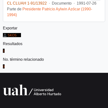
CL CLUAH 1-91/13922
·
Documento
·
1991-07-26
Parte de
Presidente Patricio Aylwin Azócar (1990-
1994)
Exportar
SKOS
Resultados
1
No. término relacionado
0