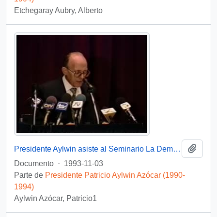
Etchegaray Aubry, Alberto
Añadi
Presidente Aylwin asiste al Seminario La Democracia Combate la Corrupción: video
Documento
·
1993-11-03
Parte de
Presidente Patricio Aylwin Azócar (1990-
1994)
Aylwin Azócar, Patricio1