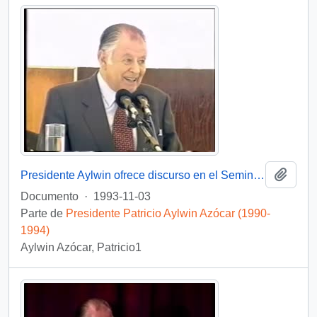
Añadi
Presidente Aylwin ofrece discurso en el Seminario La Democracia Combate la Corrupción: video
Documento
·
1993-11-03
Parte de
Presidente Patricio Aylwin Azócar (1990-
1994)
Aylwin Azócar, Patricio1