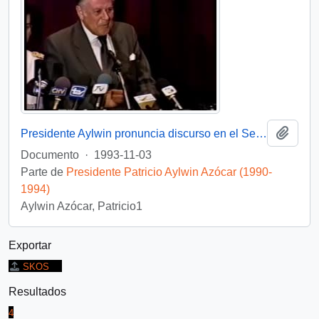
Añadi
Presidente Aylwin pronuncia discurso en el Seminario La Democracia Combate la Corrupción: video
Documento
·
1993-11-03
Parte de
Presidente Patricio Aylwin Azócar (1990-
1994)
Aylwin Azócar, Patricio1
Exportar
SKOS
Resultados
4