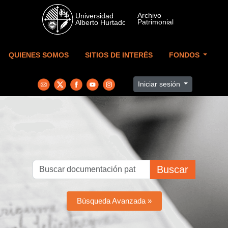
Skip to main content
QUIENES SOMOS
SITIOS DE INTERÉS
FONDOS
Iniciar sesión
Buscar
Búsqueda Avanzada »