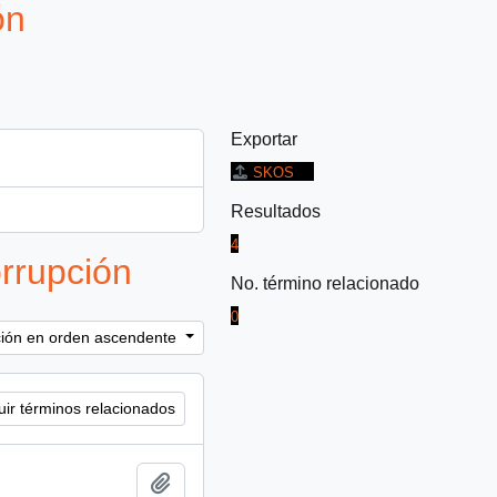
ón
Exportar
SKOS
Resultados
4
rrupción
No. término relacionado
0
ación en orden ascendente
uir términos relacionados
Añadir al portapapeles