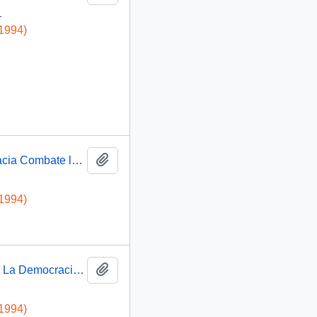
1
-1994)
Añadir al portapapeles
Presidente Aylwin asiste al Seminario La Democracia Combate la Corrupción: video
-1994)
Añadir al portapapeles
Presidente Aylwin ofrece discurso en el Seminario La Democracia Combate la Corrupción: video
-1994)