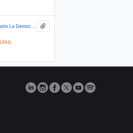
Añadir al portapapeles
Presidente Aylwin pronuncia discurso en el Seminario La Democracia Combate la Corrupción: video
-1994)