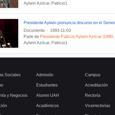
Aylwin Azócar, Patricio1
Documento
·
1993-11-03
Parte de
Presidente Patricio Aylwin Azócar (1990
Aylwin Azócar, Patricio1
as Sociales
Admisión
Campus
ho
Estudiantes
Acreditación
mía y Negocios
Alumni UAH
Rectoría
ción
Académicos
Vicerrectorías