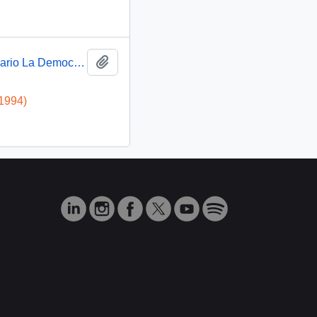
Añadir al portapapeles
Presidente Aylwin pronuncia discurso en el Seminario La Democracia Combate la Corrupción: video
-1994)