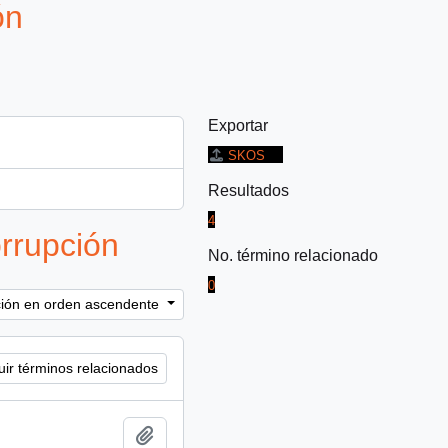
ón
Exportar
SKOS
Resultados
4
rrupción
No. término relacionado
0
ación en orden ascendente
uir términos relacionados
Añadir al portapapeles