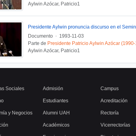
Aylwin Azócar, Patricio1
Documento
·
1993-11-03
Parte de
Presidente Patricio Aylwin Azócar (1990
Aylwin Azócar, Patricio1
as Sociales
Admisión
Campus
ho
Estudiantes
Acreditación
mía y Negocios
Alumni UAH
Rectoría
ción
Académicos
Vicerrectorías