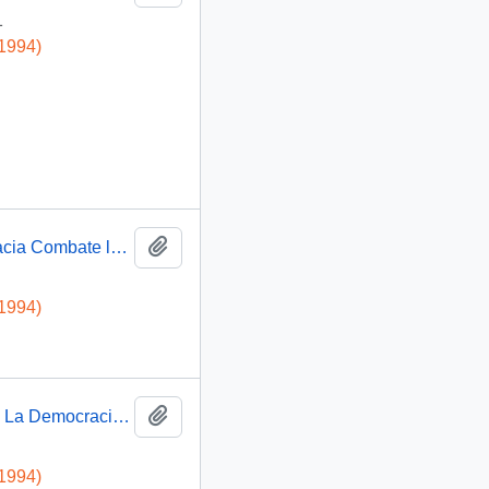
1
-1994)
Añadir al portapapeles
Presidente Aylwin asiste al Seminario La Democracia Combate la Corrupción: video
-1994)
Añadir al portapapeles
Presidente Aylwin ofrece discurso en el Seminario La Democracia Combate la Corrupción: video
-1994)