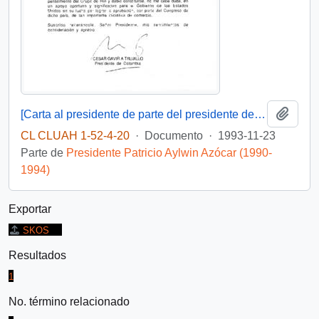
Añadi
[Carta al presidente de parte del presidente de Colombia]
CL CLUAH 1-52-4-20
·
Documento
·
1993-11-23
Parte de
Presidente Patricio Aylwin Azócar (1990-
1994)
Exportar
SKOS
Resultados
1
No. término relacionado