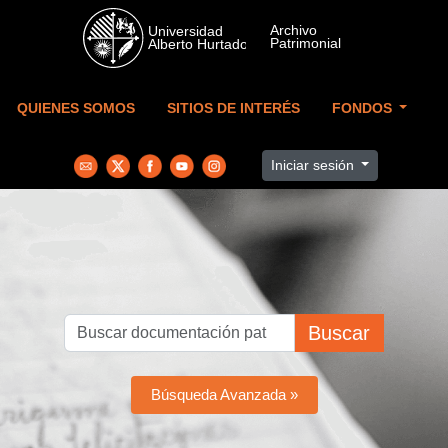
Skip to main content
QUIENES SOMOS
SITIOS DE INTERÉS
FONDOS
Iniciar sesión
Buscar
Búsqueda Avanzada »