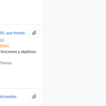
Añadir al portapapeles
Libreto, programa y texto del Decreto Supremo Nº 93, que formaliza la creación de la Comisión Interministerial para la Rehabilitación de los Puertos de Valparaíso, San Antonio y San Vicente
-10
-1994)
 funciones y objetivos
 Prensa
Añadir al portapapeles
 diciembre