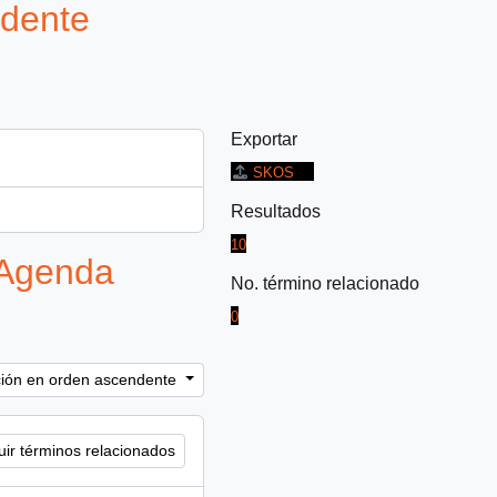
idente
Exportar
SKOS
Resultados
10
 Agenda
No. término relacionado
0
ación en orden ascendente
uir términos relacionados