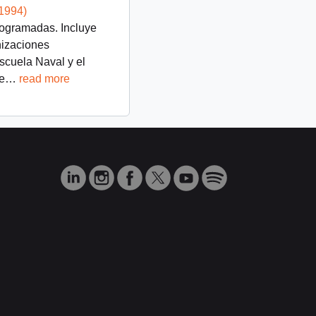
-1994)
rogramadas. Incluye
nizaciones
scuela Naval y el
e
…
read more