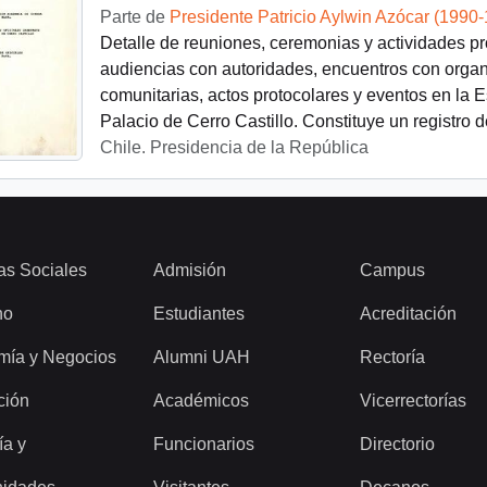
Parte de
Presidente Patricio Aylwin Azócar (1990
Detalle de reuniones, ceremonias y actividades p
audiencias con autoridades, encuentros con orga
comunitarias, actos protocolares y eventos en la E
Palacio de Cerro Castillo. Constituye un registro d
Chile. Presidencia de la República
as Sociales
Admisión
Campus
ho
Estudiantes
Acreditación
mía y Negocios
Alumni UAH
Rectoría
ción
Académicos
Vicerrectorías
ía y
Funcionarios
Directorio