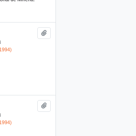
Añadir al portapapeles
3
-1994)
Añadir al portapapeles
8
-1994)