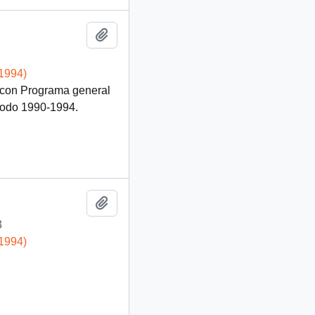
Añadir al portapapeles
-1994)
o con Programa general
riodo 1990-1994.
Añadir al portapapeles
3
-1994)