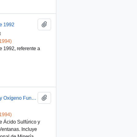
Añadir al portapapeles
de 1992
8
-1994)
 1992, referente a
Añadir al portapapeles
Programa inauguración Planta de Ácido Sulfúrico y Oxígeno Fundición y Refinería Ventanas
-1994)
e Ácido Sulfúrico y
Ventanas. Incluye
onal de Minería.