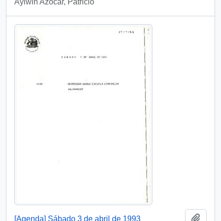
Aylwin Azocar, Patricio
Añadi
[Agenda] Sábado 3 de abril de 1993