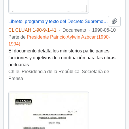
Añadi
Libreto, programa y texto del Decreto Supremo Nº 93, que formaliza la creación de la Comisión Interministerial para la Rehabilitación de los Puertos de Valparaíso, San Antonio y San Vicente
CL CLUAH 1-90-9-1-41
·
Documento
·
1990-05-10
Parte de
Presidente Patricio Aylwin Azócar (1990-
1994)
El documento detalla los ministerios participantes,
funciones y objetivos de coordinación para las obras
portuarias.
Chile. Presidencia de la República. Secretaría de
Prensa