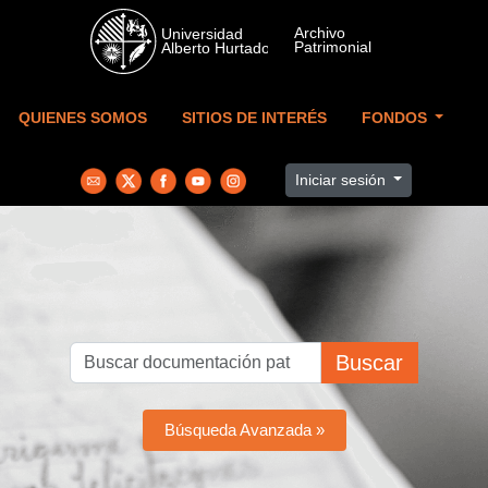
Skip to main content
QUIENES SOMOS
SITIOS DE INTERÉS
FONDOS
Iniciar sesión
Buscar
Búsqueda Avanzada »