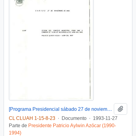
Añadi
[Programa Presidencial sábado 27 de noviembre de 1993 ]
CL CLUAH 1-15-8-23
·
Documento
·
1993-11-27
Parte de
Presidente Patricio Aylwin Azócar (1990-
1994)