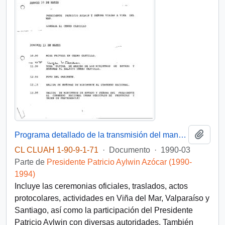
Añadi
Programa detallado de la transmisión del mando presidencial [Chile] realizada entre el 11 y el 14 de marzo de 1990
CL CLUAH 1-90-9-1-71
·
Documento
·
1990-03
Parte de
Presidente Patricio Aylwin Azócar (1990-
1994)
Incluye las ceremonias oficiales, traslados, actos
protocolares, actividades en Viña del Mar, Valparaíso y
Santiago, así como la participación del Presidente
Patricio Aylwin con diversas autoridades. También