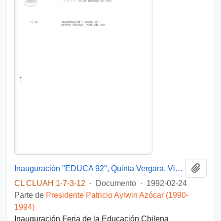
Añadi
Inauguración "EDUCA 92", Quinta Vergara, Viña del Mar
CL CLUAH 1-7-3-12
·
Documento
·
1992-02-24
Parte de
Presidente Patricio Aylwin Azócar (1990-
1994)
Inauguración Feria de la Educación Chilena