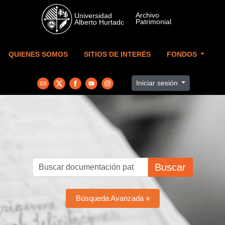
Skip to main content
QUIENES SOMOS
SITIOS DE INTERÉS
FONDOS
Iniciar sesión
Buscar
Búsqueda Avanzada »