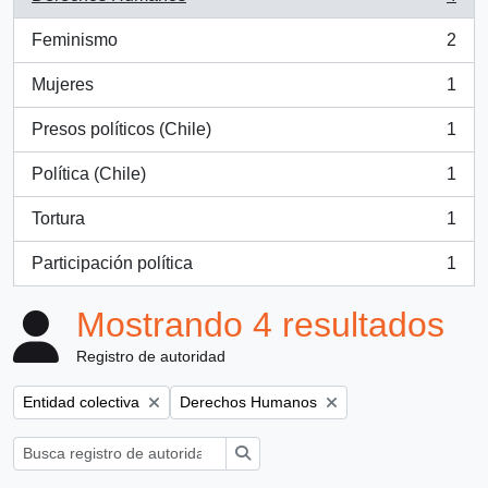
, 4 resultados
Feminismo
2
, 2 resultados
Mujeres
1
, 1 resultados
Presos políticos (Chile)
1
, 1 resultados
Política (Chile)
1
, 1 resultados
Tortura
1
, 1 resultados
Participación política
1
, 1 resultados
Mostrando 4 resultados
Registro de autoridad
Remove filter:
Remove filter:
Entidad colectiva
Derechos Humanos
Búsqueda