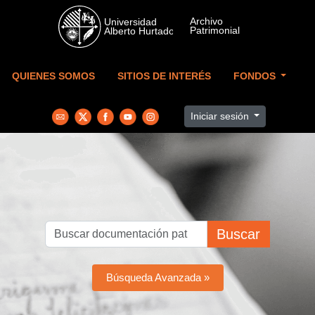
Skip to main content
QUIENES SOMOS
SITIOS DE INTERÉS
FONDOS
Iniciar sesión
Buscar
Búsqueda Avanzada »