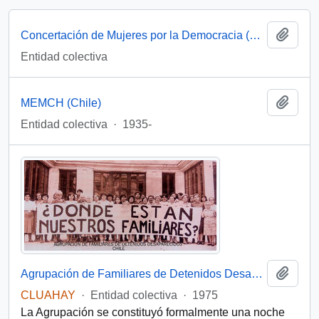
Add t
Concertación de Mujeres por la Democracia (Santiago, Chile)
Entidad colectiva
Add t
MEMCH (Chile)
Entidad colectiva
·
1935-
Add t
Agrupación de Familiares de Detenidos Desaparecidos (Chile)
CLUAHAY
·
Entidad colectiva
·
1975
La Agrupación se constituyó formalmente una noche