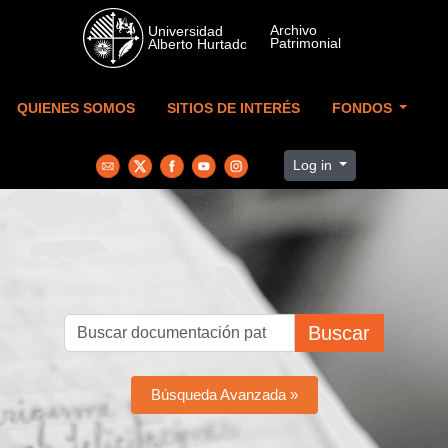
Skip to main content
QUIENES SOMOS
SITIOS DE INTERÉS
FONDOS
Log in
Buscar
Búsqueda Avanzada »