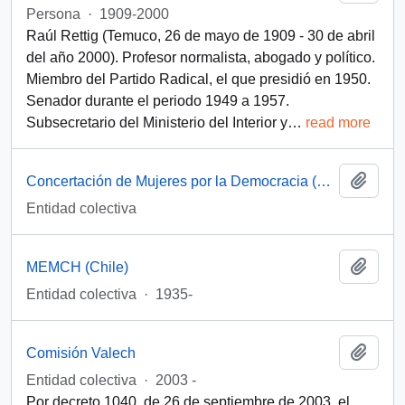
Persona
·
1909-2000
Raúl Rettig (Temuco, 26 de mayo de 1909 - 30 de abril
del año 2000). Profesor normalista, abogado y político.
Miembro del Partido Radical, el que presidió en 1950.
Senador durante el periodo 1949 a 1957.
Subsecretario del Ministerio del Interior y
…
read more
Añadi
Concertación de Mujeres por la Democracia (Santiago, Chile)
Entidad colectiva
Añadi
MEMCH (Chile)
Entidad colectiva
·
1935-
Añadi
Comisión Valech
Entidad colectiva
·
2003 -
Por decreto 1040, de 26 de septiembre de 2003, el