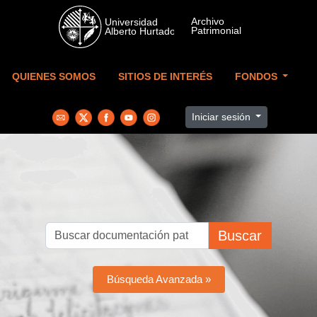
Skip to main content
QUIENES SOMOS
SITIOS DE INTERÉS
FONDOS
Iniciar sesión
Buscar
Búsqueda Avanzada »